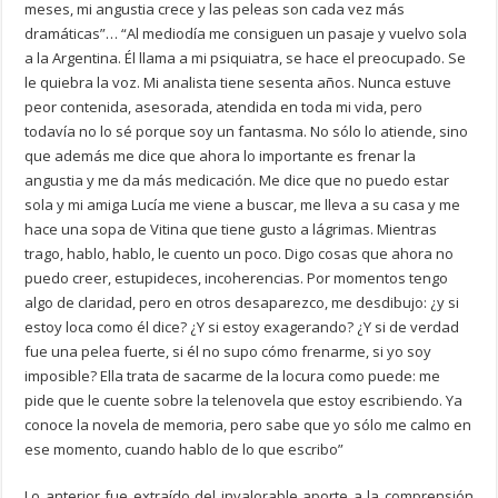
meses, mi angustia crece y las peleas son cada vez más
dramáticas”… “Al mediodía me consiguen un pasaje y vuelvo sola
a la Argentina. Él llama a mi psiquiatra, se hace el preocupado. Se
le quiebra la voz. Mi analista tiene sesenta años. Nunca estuve
peor contenida, asesorada, atendida en toda mi vida, pero
todavía no lo sé porque soy un fantasma. No sólo lo atiende, sino
que además me dice que ahora lo importante es frenar la
angustia y me da más medicación. Me dice que no puedo estar
sola y mi amiga Lucía me viene a buscar, me lleva a su casa y me
hace una sopa de Vitina que tiene gusto a lágrimas. Mientras
trago, hablo, hablo, le cuento un poco. Digo cosas que ahora no
puedo creer, estupideces, incoherencias. Por momentos tengo
algo de claridad, pero en otros desaparezco, me desdibujo: ¿y si
estoy loca como él dice? ¿Y si estoy exagerando? ¿Y si de verdad
fue una pelea fuerte, si él no supo cómo frenarme, si yo soy
imposible? Ella trata de sacarme de la locura como puede: me
pide que le cuente sobre la telenovela que estoy escribiendo. Ya
conoce la novela de memoria, pero sabe que yo sólo me calmo en
ese momento, cuando hablo de lo que escribo”
Lo anterior fue extraído del invalorable aporte a la comprensión