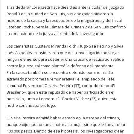
Tras declarar Lorenzetti hace diez días ante la titular del Juzgado
Penal 3 de la ciudad de San Luis, sus abogados pidieron la
nulidad de la causa y la recusación de la magistrada y del fiscal
Esteban Roche, pero la Cámara del Crimen 2 de San Luis confirmó
la continuidad de la jueza al frente de la investigación.
Los camaristas Gustavo Miranda Folch, Hugo Saá Petrino y Silvia
Inés Aizpeolea consideraron que de la investigación no surge
ningún elemento para sostener una causal de recusación válida
contra la jueza, tal como planteó la defensa del intendente.
En la causa también se encuentra detenido por «homicidio
agravado por promesa remunerativa» el empleado del jefe
comunal Ediverto de Oliveira Pereira (37), conocido como «El
Brasileño», quien esta imputado de haber participado en el
homicidio, junto a Leandro «EL Bocón» VIlchez (26), quien esta
noche continuaba prófugo.
Oliveira Pereira admitió haber estado en la escena del crimen,
aunque dijo que no fue a matar a la mujer sino que le fue a robar
100.000 pesos. Dentro de esa hipótesis, los investigadores creen