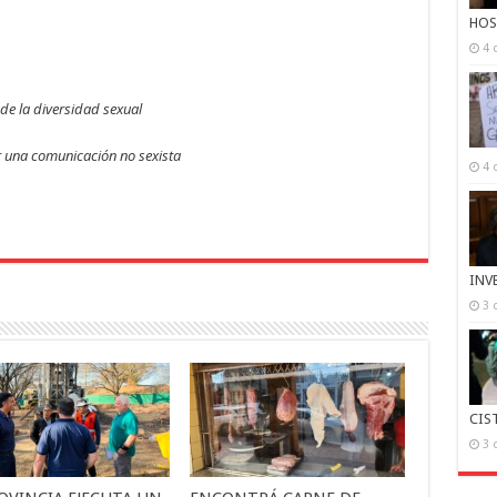
HOS
4 
de la diversidad sexual
r una comunicación no sexista
4 
INV
3 
CIS
3 