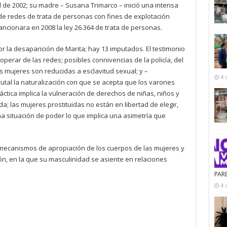
l de 2002; su madre – Susana Trimarco – inició una intensa
de redes de trata de personas con fines de explotación
ncionara en 2008 la ley 26.364 de trata de personas.
 la desaparición de Marita; hay 13 imputados. El testimonio
erar de las redes; posibles connivencias de la policía, del
las mujeres son reducidas a esclavitud sexual; y –
4 
al la naturalización con que se acepta que los varones
ctica implica la vulneración de derechos de niñas, niños y
a; las mujeres prostituidas no están en libertad de elegir,
na situación de poder lo que implica una asimetría que
 mecanismos de apropiación de los cuerpos de las mujeres y
n, en la que su masculinidad se asiente en relaciones
PAR
4 