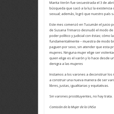
Marita Verón fue secuestrada el 3 de abri
búsqueda que sacó a la luz la existencia 
sexual; además, logró que nuestro país sa
Este mes comenzó en Tucumán el juicio por
de Susana Trimarco desnudó el modo de op
poder político y judicial con éstas; cómo 
fundamentalmente – muestra de modo brut
paguen por sexo, sin atender que esta prá
mujeres. Ninguna mujer elige ser violentad
quien elige es el varón y lo hace desde u
denigra a las mujeres
Instamos a los varones a deconstruir los
a construir una nueva manera de ser varó
libres, justas, igualitarias y equitativas.
Sin varones prostituyentes, no hay trata.
Comisión de la Mujer de la UNSa