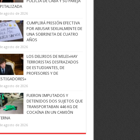
POLICÍA DE CABA Y SU PAREJA
PITALIZADA
de agosto de 2026
CUMPLIRÁ PRISIÓN EFECTIVA
POR ABUSAR SEXUALMENTE DE
UNA SOBRINITA DE CUATRO
AÑOS
de agosto de 2026
LOS DELIRIOS DE MILEI»HAY
TERRORISTAS DISFRAZADOS
DE ESTUDIANTES, DE
PROFESORES Y DE
ESTIGADORES»
de agosto de 2026
FUERON IMPUTADOS Y
DETENIDOS DOS SUJETOS QUE
TRANSPORTABAN 446 KG DE
COCAÍNA EN UN CAMIÓN
TERNA
de agosto de 2026