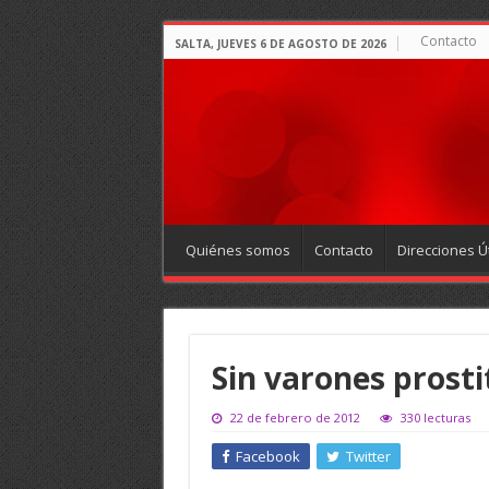
Contacto
SALTA, JUEVES 6 DE AGOSTO DE 2026
Quiénes somos
Contacto
Direcciones Út
Sin varones prost
22 de febrero de 2012
330 lecturas
Facebook
Twitter