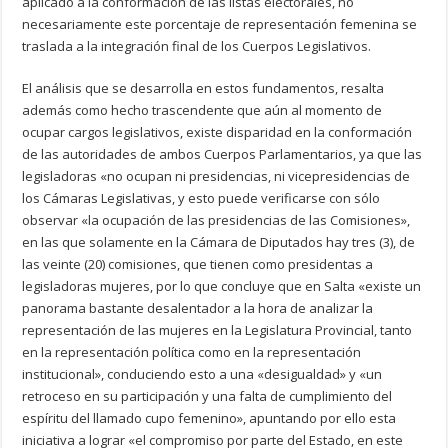
aplicado a la conformación de las listas electorales, no
necesariamente este porcentaje de representación femenina se
traslada a la integración final de los Cuerpos Legislativos.
El análisis que se desarrolla en estos fundamentos, resalta
además como hecho trascendente que aún al momento de
ocupar cargos legislativos, existe disparidad en la conformación
de las autoridades de ambos Cuerpos Parlamentarios, ya que las
legisladoras «no ocupan ni presidencias, ni vicepresidencias de
los Cámaras Legislativas, y esto puede verificarse con sólo
observar «la ocupación de las presidencias de las Comisiones»,
en las que solamente en la Cámara de Diputados hay tres (3), de
las veinte (20) comisiones, que tienen como presidentas a
legisladoras mujeres, por lo que concluye que en Salta «existe un
panorama bastante desalentador a la hora de analizar la
representación de las mujeres en la Legislatura Provincial, tanto
en la representación política como en la representación
institucional», conduciendo esto a una «desigualdad» y «un
retroceso en su participación y una falta de cumplimiento del
espíritu del llamado cupo femenino», apuntando por ello esta
iniciativa a lograr «el compromiso por parte del Estado, en este