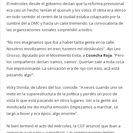
El miércoles desde el gobierno decían que la reforma previsional
era casi un hecho: tenían el quorum y los votos. El clima era denso
en todo sentido: el centro de la ciudad estaba colapsado por la
cumbre del a OMC y hacía un calor tremendo. La convocatoria de
las organizaciones sociales sorprendió a todos.
“No nos imaginamos que iba a haber tanta gente en la calle.
Nosotros movilizamos en tren, tuvimos mil obstáculos”, dijo Leo
Grosso, diputado por el Movimiento Evita, a
Cosecha Roja
. “Pero
los compañeros decían ‘vamos, vamos’. Querían salir a toda cosa.
Fue impresionante. La sensación era de ‘ojo con esto, acá está
pasando algo’”.
Vicky Donda, de Libres del Sur, coincide: “A veces cuando uno se
mete en la superestructura de la política y perdés un poco de
vista lo que está pasando en otros lugares. Ver a la gente así
movilizada me dio mucha emoción. Empezamos a marchar, se
largó a llover y era épico, algo enorme”.
Ni bien terminó el acto del miércoles, la CGT anunció que iban a
convocar a un paro y a movilizar. Las organizaciones tenían