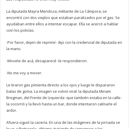
La diputada Mayra Mendoza, militante de La Cámpora, se
encontró con dos viejitos que estaban paralizados por el gas. Se
ayudaban entre ellos a intentar escapar. Ella se acercó a hablar
coin los policías.
-Por favor, dejen de reprimir- dijo con la credencial de diputada en
la mano.
-Movete de acá, desaparecé -le respondieron.
-No me voy a mover.
Le tiraron gas pimienta directo a los ojos y luego le dispararon
balas de goma. La imagen se volvió viral: la diputada Miriam
Bregman, del Frente de Izquierda -que también estaba en la calle-
la socorrió y la llevó hasta un bar, donde intentaron calmarle el
ardor.
Afuera siguió la cacería. En una de las imágenes de la jornada se
lo ve a Pietragala, altísimo, tratando de convencer a los