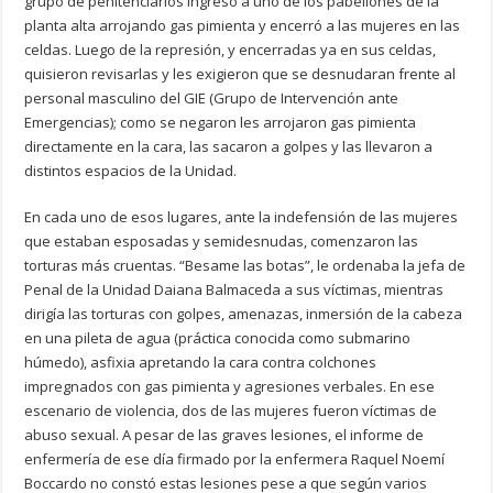
grupo de penitenciarios ingresó a uno de los pabellones de la
planta alta arrojando gas pimienta y encerró a las mujeres en las
celdas. Luego de la represión, y encerradas ya en sus celdas,
quisieron revisarlas y les exigieron que se desnudaran frente al
personal masculino del GIE (Grupo de Intervención ante
Emergencias); como se negaron les arrojaron gas pimienta
directamente en la cara, las sacaron a golpes y las llevaron a
distintos espacios de la Unidad.
En cada uno de esos lugares, ante la indefensión de las mujeres
que estaban esposadas y semidesnudas, comenzaron las
torturas más cruentas. “Besame las botas”, le ordenaba la jefa de
Penal de la Unidad Daiana Balmaceda a sus víctimas, mientras
dirigía las torturas con golpes, amenazas, inmersión de la cabeza
en una pileta de agua (práctica conocida como submarino
húmedo), asfixia apretando la cara contra colchones
impregnados con gas pimienta y agresiones verbales. En ese
escenario de violencia, dos de las mujeres fueron víctimas de
abuso sexual. A pesar de las graves lesiones, el informe de
enfermería de ese día firmado por la enfermera Raquel Noemí
Boccardo no constó estas lesiones pese a que según varios