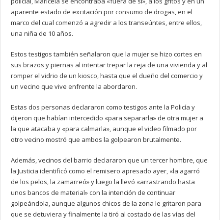
policial, Maricela se encontraba «fuera de sí», a los gritos y en un
aparente estado de excitación por consumo de drogas, en el
marco del cual comenzó a agredir a los transeúntes, entre ellos,
una niña de 10 años.
Estos testigos también señalaron que la mujer se hizo cortes en
sus brazos y piernas al intentar trepar la reja de una vivienda y al
romper el vidrio de un kiosco, hasta que el dueño del comercio y
un vecino que vive enfrente la abordaron.
Estas dos personas declararon como testigos ante la Policía y
dijeron que habían intercedido «para separarla» de otra mujer a
la que atacaba y «para calmarla», aunque el video filmado por
otro vecino mostró que ambos la golpearon brutalmente.
Además, vecinos del barrio declararon que un tercer hombre, que
la Justicia identificó como el remisero apresado ayer, «la agarró
de los pelos, la zamarreó» y luego la llevó «arrastrando hasta
unos bancos de material» con la intención de continuar
golpeándola, aunque algunos chicos de la zona le gritaron para
que se detuviera y finalmente la tiró al costado de las vías del