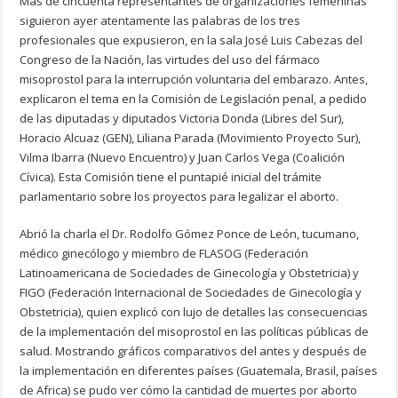
Más de cincuenta representantes de organizaciones femeninas
siguieron ayer atentamente las palabras de los tres
profesionales que expusieron, en la sala José Luis Cabezas del
Congreso de la Nación, las virtudes del uso del fármaco
misoprostol para la interrupción voluntaria del embarazo. Antes,
explicaron el tema en la Comisión de Legislación penal, a pedido
de las diputadas y diputados Victoria Donda (Libres del Sur),
Horacio Alcuaz (GEN), Liliana Parada (Movimiento Proyecto Sur),
Vilma Ibarra (Nuevo Encuentro) y Juan Carlos Vega (Coalición
Cívica). Esta Comisión tiene el puntapié inicial del trámite
parlamentario sobre los proyectos para legalizar el aborto.
Abrió la charla el Dr. Rodolfo Gómez Ponce de León, tucumano,
médico ginecólogo y miembro de FLASOG (Federación
Latinoamericana de Sociedades de Ginecología y Obstetricia) y
FIGO (Federación Internacional de Sociedades de Ginecología y
Obstetricia), quien explicó con lujo de detalles las consecuencias
de la implementación del misoprostol en las políticas públicas de
salud. Mostrando gráficos comparativos del antes y después de
la implementación en diferentes países (Guatemala, Brasil, países
de Africa) se pudo ver cómo la cantidad de muertes por aborto