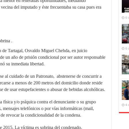
a menor en reiteradas oportunidades, mediando
 vecina del imputado y éste frecuentaba su casa pues era
6 
obrina
.
6 
cio de Tartagal, Osvaldo Miguel Chehda, en juicio
de un año de prisión condicional por ser autor responsable
nó su inmediata libertad.
se al cuidado de un Patronato, abstenerse de concurrir a
rcarse a menos de 200 metros del domicilio donde reside
se de usar estupefacientes o abusar de bebidas alcohólicas.
 física y/o psíquica contra el denunciante o su grupo
4 
, mensajes telefónicos o por vías informáticas (mail,
o de revocar la condicionalidad de la condena.
e 2015. La víctima es sobrina del condenado.