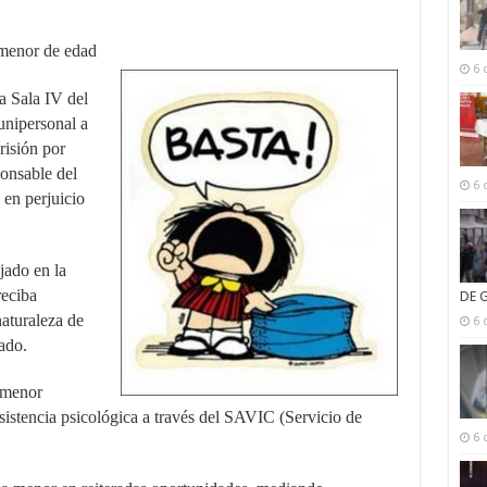
 menor de edad
6 
a Sala IV del
unipersonal a
risión por
ponsable del
6 
 en perjuicio
jado en la
reciba
DE 
naturaleza de
6 
ado.
 menor
stencia psicológica a través del SAVIC (Servicio de
6 