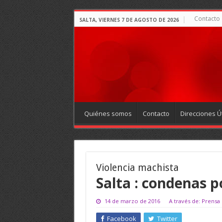
Contacto
SALTA, VIERNES 7 DE AGOSTO DE 2026
Quiénes somos
Contacto
Direcciones Út
Violencia machista
Salta : condenas p
14 de marzo de 2016
A través de: Prensa 
Facebook
Twitter