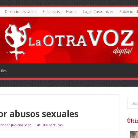
Direcciones Útiles
Encuestas
Home
Login Customizer
Publicidad
iles
or abusos sexuales
Últi
Poder Judicial Salta
892 lecturas