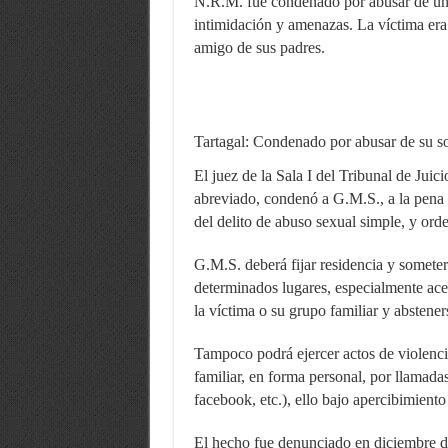
N.R.M. fue condenado por abusar de un
intimidación y amenazas. La víctima era
amigo de sus padres.
Tartagal: Condenado por abusar de su s
El juez de la Sala I del Tribunal de Jui
abreviado, condenó a G.M.S., a la pena 
del delito de abuso sexual simple, y orde
G.M.S. deberá fijar residencia y someter
determinados lugares, especialmente ace
la víctima o su grupo familiar y abstener
Tampoco podrá ejercer actos de violencia
familiar, en forma personal, por llamadas
facebook, etc.), ello bajo apercibimient
El hecho fue denunciado en diciembre d