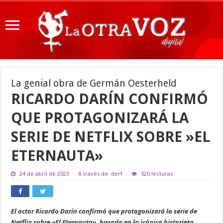
La genial obra de Germán Oesterheld
RICARDO DARÍN CONFIRMÓ
QUE PROTAGONIZARÁ LA
SERIE DE NETFLIX SOBRE »EL
ETERNAUTA»
24 de abril de 2023
A través de: derf
520 lecturas
El actor Ricardo Darín confirmó que protagonizará la serie de
Netflix sobre «El Eternauta», basada en la icónica historieta