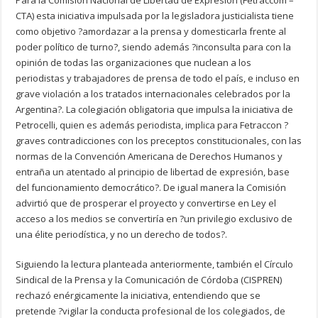
Para la Comisión Nacional de Libertad de Expresión (Fetraccom –
CTA) esta iniciativa impulsada por la legisladora justicialista tiene
como objetivo ?amordazar a la prensa y domesticarla frente al
poder político de turno?, siendo además ?inconsulta para con la
opinión de todas las organizaciones que nuclean a los
periodistas y trabajadores de prensa de todo el país, e incluso en
grave violación a los tratados internacionales celebrados por la
Argentina?. La colegiación obligatoria que impulsa la iniciativa de
Petrocelli, quien es además periodista, implica para Fetraccon ?
graves contradicciones con los preceptos constitucionales, con las
normas de la Convención Americana de Derechos Humanos y
entraña un atentado al principio de libertad de expresión, base
del funcionamiento democrático?. De igual manera la Comisión
advirtió que de prosperar el proyecto y convertirse en Ley el
acceso a los medios se convertiría en ?un privilegio exclusivo de
una élite periodística, y no un derecho de todos?.
Siguiendo la lectura planteada anteriormente, también el Círculo
Sindical de la Prensa y la Comunicación de Córdoba (CISPREN)
rechazó enérgicamente la iniciativa, entendiendo que se
pretende ?vigilar la conducta profesional de los colegiados, de