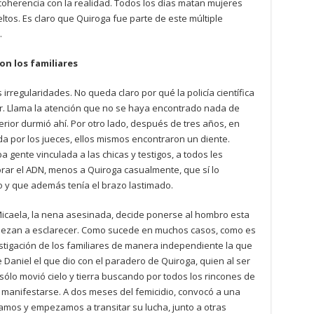
coherencia con la realidad. Todos los días matan mujeres
ltos. Es claro que Quiroga fue parte de este múltiple
.
on los familiares
 irregularidades. No queda claro por qué la policía científica
ar. Llama la atención que no se haya encontrado nada de
rior durmió ahí. Por otro lado, después de tres años, en
a por los jueces, ellos mismos encontraron un diente.
 gente vinculada a las chicas y testigos, a todos les
ar el ADN, menos a Quiroga casualmente, que sí lo
io y que además tenía el brazo lastimado.
Micaela, la nena asesinada, decide ponerse al hombro esta
iezan a esclarecer. Como sucede en muchos casos, como es
stigación de los familiares de manera independiente la que
 Daniel el que dio con el paradero de Quiroga, quien al ser
sólo movió cielo y tierra buscando por todos los rincones de
 a manifestarse. A dos meses del femicidio, convocó a una
camos y empezamos a transitar su lucha, junto a otras