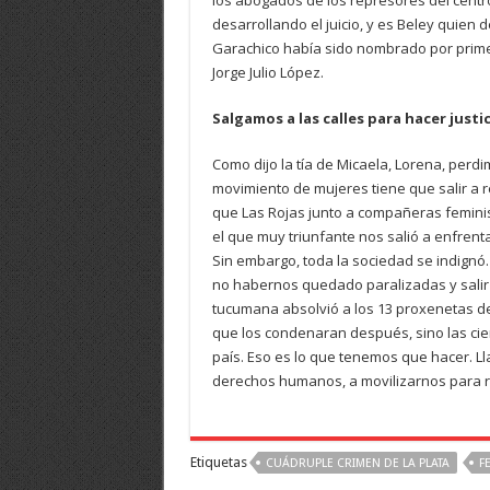
los abogados de los represores del centro
desarrollando el juicio, y es Beley quien 
Garachico había sido nombrado por primer
Jorge Julio López.
Salgamos a las calles para hacer justic
Como dijo la tía de Micaela, Lorena, perdi
movimiento de mujeres tiene que salir a r
que Las Rojas junto a compañeras feminist
el que muy triunfante nos salió a enfrent
Sin embargo, toda la sociedad se indignó.
no habernos quedado paralizadas y salir 
tucumana absolvió a los 13 proxenetas de 
que los condenaran después, sino las cie
país. Eso es lo que tenemos que hacer. L
derechos humanos, a movilizarnos para reve
Etiquetas
CUÁDRUPLE CRIMEN DE LA PLATA
F