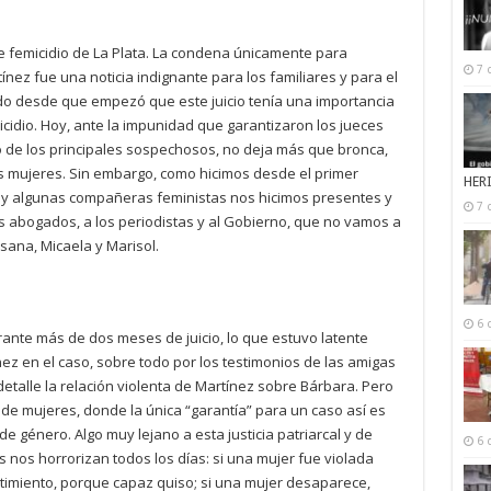
le femicidio de La Plata. La condena únicamente para
7 
ínez fue una noticia indignante para los familiares y para el
o desde que empezó que este juicio tenía una importancia
cidio. Hoy, ante la impunidad que garantizaron los jueces
no de los principales sospechosos, no deja más que bronca,
as mujeres. Sin embargo, como hicimos desde el primer
HER
s y algunas compañeras feministas nos hicimos presentes y
7 
los abogados, a los periodistas y al Gobierno, que no vamos a
sana, Micaela y Marisol.
6 
rante más de dos meses de juicio, lo que estuvo latente
nez en el caso, sobre todo por los testimonios de las amigas
talle la relación violenta de Martínez sobre Bárbara. Pero
de mujeres, donde la única “garantía” para un caso así es
e género. Algo muy lejano a esta justicia patriarcal y de
6 
s nos horrorizan todos los días: si una mujer fue violada
ntimiento, porque capaz quiso; si una mujer desaparece,