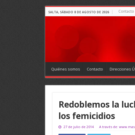
Contacto
SALTA, SÁBADO 8 DE AGOSTO DE 2026
Quiénes somos
Contacto
Direcciones Út
Redoblemos la luc
los femicidios
27 de julio de 2014
A través de: www.mas