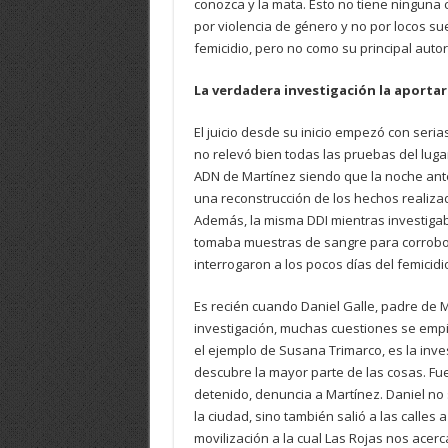
conozca y la mata. Esto no tiene ninguna 
por violencia de género y no por locos sue
femicidio, pero no como su principal autor
La verdadera investigación la aportar
El juicio desde su inicio empezó con serias
no relevó bien todas las pruebas del lug
ADN de Martínez siendo que la noche ante
una reconstrucción de los hechos realizad
Además, la misma DDI mientras investigaba
tomaba muestras de sangre para corrobor
interrogaron a los pocos días del femicid
Es recién cuando Daniel Galle, padre de 
investigación, muchas cuestiones se emp
el ejemplo de Susana Trimarco, es la inve
descubre la mayor parte de las cosas. Fue
detenido, denuncia a Martínez. Daniel no 
la ciudad, sino también salió a las calles
movilización a la cual Las Rojas nos acer