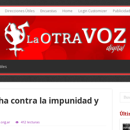
Direcciones Útiles
Encuestas
Home
Login Customizer
Publicida
iles
ha contra la impunidad y
Últi
.org.ar
412 lecturas