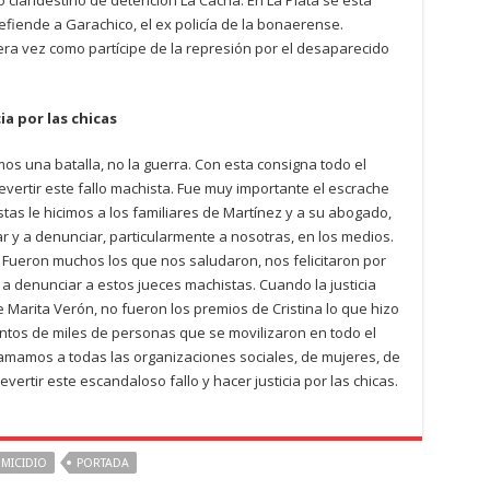
 clandestino de detención La Cacha. En La Plata se está
defiende a Garachico, el ex policía de la bonaerense.
a vez como partícipe de la represión por el desaparecido
ia por las chicas
mos una batalla, no la guerra. Con esta consigna todo el
evertir este fallo machista. Fue muy importante el escrache
as le hicimos a los familiares de Martínez y a su abogado,
ar y a denunciar, particularmente a nosotras, en los medios.
 Fueron muchos los que nos saludaron, nos felicitaron por
a denunciar a estos jueces machistas. Cuando la justicia
Marita Verón, no fueron los premios de Cristina lo que hizo
ntos de miles de personas que se movilizaron en todo el
lamamos a todas las organizaciones sociales, de mujeres, de
rtir este escandaloso fallo y hacer justicia por las chicas.
EMICIDIO
PORTADA