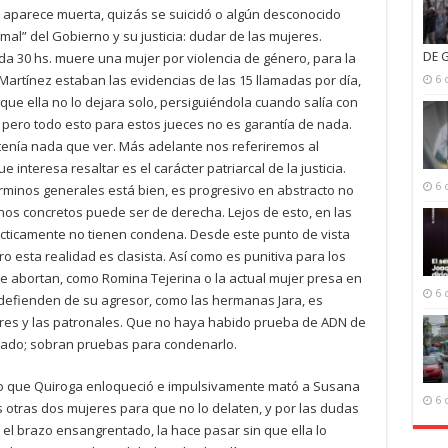
r aparece muerta, quizás se suicidó o algún desconocido
rmal” del Gobierno y su justicia: dudar de las mujeres.
da 30 hs. muere una mujer por violencia de género, para la
DE 
 Martínez estaban las evidencias de las 15 llamadas por día,
6 
e ella no lo dejara solo, persiguiéndola cuando salía con
 pero todo esto para estos jueces no es garantía de nada.
tenía nada que ver. Más adelante nos referiremos al
ue interesa resaltar es el carácter patriarcal de la justicia.
6 
érminos generales está bien, es progresivo en abstracto no
os concretos puede ser de derecha. Lejos de esto, en las
ácticamente no tienen condena. Desde este punto de vista
o esta realidad es clasista. Así como es punitiva para los
e abortan, como Romina Tejerina o la actual mujer presa en
6 
 defienden de su agresor, como las hermanas Jara, es
sores y las patronales. Que no haya habido prueba de ADN de
ipado; sobran pruebas para condenarlo.
do que Quiroga enloqueció e impulsivamente mató a Susana
6 
otras dos mujeres para que no lo delaten, y por las dudas
 el brazo ensangrentado, la hace pasar sin que ella lo