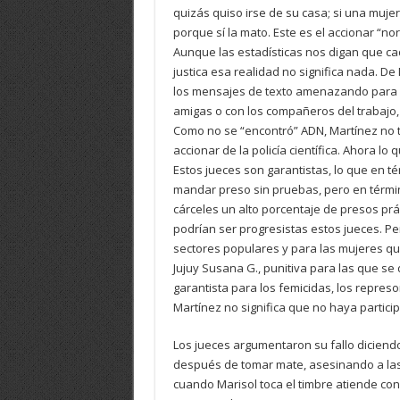
quizás quiso irse de su casa; si una muje
porque sí la mato. Este es el accionar “no
Aunque las estadísticas nos digan que ca
justica esa realidad no significa nada. De
los mensajes de texto amenazando para qu
amigas o con los compañeros del trabajo,
Como no se “encontró” ADN, Martínez no 
accionar de la policía científica. Ahora lo q
Estos jueces son garantistas, lo que en t
mandar preso sin pruebas, pero en términ
cárceles un alto porcentaje de presos pr
podrían ser progresistas estos jueces. Per
sectores populares y para las mujeres qu
Jujuy Susana G., punitiva para las que se
garantista para los femicidas, los repre
Martínez no significa que no haya partic
Los jueces argumentaron su fallo dicien
después de tomar mate, asesinando a las 
cuando Marisol toca el timbre atiende con