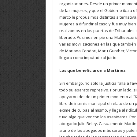
organizaciones. Desde un primer momento,
de las mujeres, y que el Gobierno iba a o
marco le propusimos distintas alternativa
Mujeres a difundir el caso y fue muy bien
realizamos en las puertas de Tribunales
liberado. Pusimos en pie una Multisectoria
varias movilizaciones en las que también 
de Mariana Condori, Maru Gunther, Victori
llegara como imputado al juicio.
Los que beneficiaron a Martínez
Sin embargo, no sólo la justicia falla a f
todo su aparato represivo. Por un lado, s
apoyaron desde un primer momento al “Ka
libro de interés municipal el relato de un 
exime de culpas al mismo, y llega al ridí
tuvo algo que ver con los asesinatos. Por 
abogado: Julio Beley. Casualmente Martíne
a uno de los abogados más caros y polémic