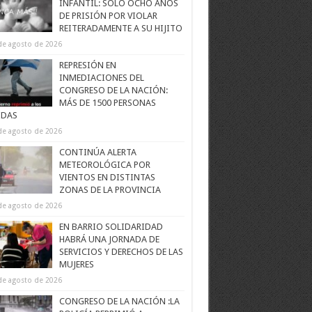
INFANTIL: SOLO OCHO AÑOS
DE PRISIÓN POR VIOLAR
REITERADAMENTE A SU HIJITO
de agosto de 2026
REPRESIÓN EN
INMEDIACIONES DEL
CONGRESO DE LA NACIÓN:
MÁS DE 1500 PERSONAS
IDAS
de agosto de 2026
CONTINÚA ALERTA
METEOROLÓGICA POR
VIENTOS EN DISTINTAS
ZONAS DE LA PROVINCIA
de agosto de 2026
EN BARRIO SOLIDARIDAD
HABRÁ UNA JORNADA DE
SERVICIOS Y DERECHOS DE LAS
MUJERES
de agosto de 2026
CONGRESO DE LA NACIÓN :LA