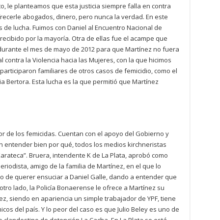
 le planteamos que esta justicia siempre falla en contra
frecerle abogados, dinero, pero nunca la verdad. En este
s de lucha. Fuimos con Daniel al Encuentro Nacional de
 recibido por la mayoría. Otra de ellas fue el acampe que
 durante el mes de mayo de 2012 para que Martínez no fuera
l contra la Violencia hacia las Mujeres, con la que hicimos
participaron familiares de otros casos de femicidio, como el
a Bertora. Esta lucha es la que permitió que Martínez
avor de los femicidas. Cuentan con el apoyo del Gobierno y
in entender bien por qué, todos los medios kirchneristas
rateca”. Bruera, intendente K de La Plata, aprobó como
periodista, amigo de la familia de Martínez, en el que lo
culo de querer ensuciar a Daniel Galle, dando a entender que
otro lado, la Policía Bonaerense le ofrece a Martínez su
z, siendo en apariencia un simple trabajador de YPF, tiene
os del país. Y lo peor del caso es que Julio Beley es uno de