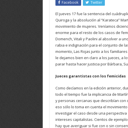
Facebook
Twitter
El jueves 17 fue la sentencia del cuádrup
Quiroga y la absolución al “Karateca” Mart
movimiento de mujeres. Veníamos diciend
enorme para el resto de los casos de femi
Domench, Vitali y Paolini al absolver a u
rabia e indignación para el conjunto de l
momento, Las Rojas junto a los familiare
le dejamos bien en claro a los jueces, a 
parar hasta hacer justicia por Bárbara, Su
Jueces garantistas con los femicidas
Como decíamos en la edición anterior, du
todo el tiempo fue la implicancia de Martí
y personas cercanas que describían con de
eso sólo lo toma en cuenta el movimiento 
investigar el caso desde una perspectiva d
intereses capitalistas. Cientos de ejemplo
hay que averiguar si fue con o sin conse