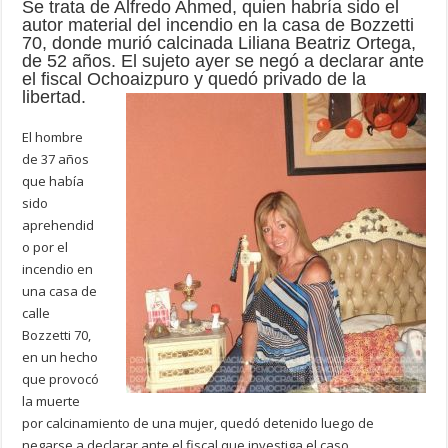
Se trata de Alfredo Ahmed, quien habría sido el
autor material del incendio en la casa de Bozzetti
70, donde murió calcinada Liliana Beatriz Ortega,
de 52 años. El sujeto ayer se negó a declarar ante
el fiscal Ochoaizpuro y quedó privado de la
libertad.
El hombre
de 37 años
que había
sido
aprehendid
o por el
incendio en
una casa de
calle
Bozzetti 70,
en un hecho
que provocó
la muerte
por calcinamiento de una mujer, quedó detenido luego de
negarse a declarar ante el fiscal que investiga el caso.