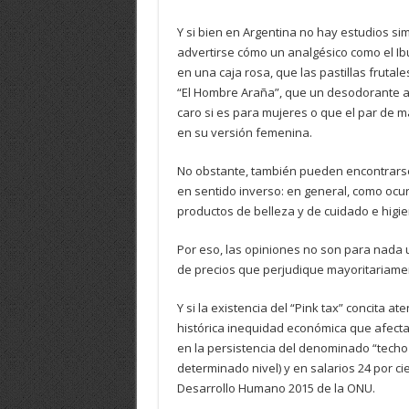
Y si bien en Argentina no hay estudios s
advertirse cómo un analgésico como el Ib
en una caja rosa, que las pastillas frutal
“El Hombre Araña”, que un desodorante ant
caro si es para mujeres o que el par de 
en su versión femenina.
No obstante, también pueden encontrarse 
en sentido inverso: en general, como ocurr
productos de belleza y de cuidado e higi
Por eso, las opiniones no son para nada 
de precios que perjudique mayoritariamen
Y si la existencia del “Pink tax” concita a
histórica inequidad económica que afecta 
en la persistencia del denominado “techo d
determinado nivel) y en salarios 24 por ci
Desarrollo Humano 2015 de la ONU.