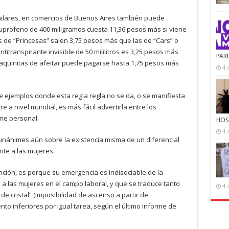
imilares, en comercios de Buenos Aires también puede
uprofeno de 400 miligramos cuesta 11,36 pesos más si viene
es de “Princesas” salen 3,75 pesos más que las de “Cars” o
itranspirante invisible de 50 mililitros es 3,25 pesos más
PAR
maquinitas de afeitar puede pagarse hasta 1,75 pesos más
4 
ejemplos donde esta regla regla no se da, o se manifiesta
e a nivel mundial, es más fácil advertirla entre los
ene personal.
HOS
4 
unánimes aún sobre la existencia misma de un diferencial
te a las mujeres.
tención, es porque su emergencia es indisociable de la
a las mujeres en el campo laboral, y que se traduce tanto
4 
e cristal” (imposibilidad de ascenso a partir de
ento inferiores por igual tarea, según el último Informe de