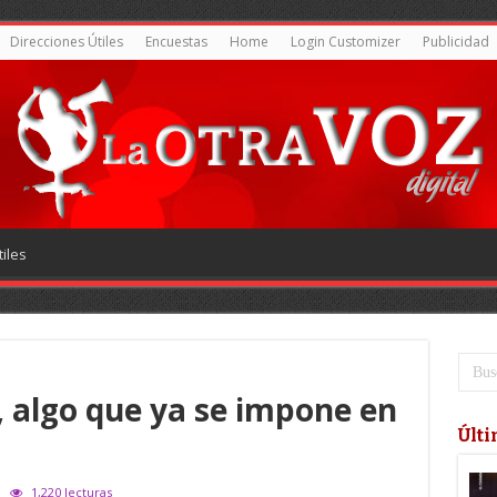
Direcciones Útiles
Encuestas
Home
Login Customizer
Publicidad
iles
, algo que ya se impone en
Últi
1,220 lecturas