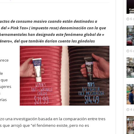
6 
ductos de consumo masivo cuando están destinados a
 del » Pink Tax» ( impuesto rosa) denominación con la que
bernamentales han designado este fenómeno global de »
énero», del que también darían cuenta las góndolas
6 
arece
de
 que
ujeres
s
rías
4 
izo una investigación basada en la comparación entre tres
ios que arrojó que “el fenómeno existe, pero no es