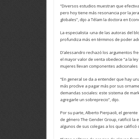
“Diversos estudios muestran que efectiva
pero hoy tiene más resonancia por la jer
globales”, dijo a Télam la doctora en Eco
La especialista -una de las autoras del bl
profundiza más en términos de poder adqu
D’alessandro rechazó los argumentos fre
el mayor valor de venta obedece “a la ley
mujeres llevan componentes adicionales 
“En general se da a entender que hay una 
más proclive a pagar más por sus ornamen
demandas sociales: este sistema de mark
agregarle un sobreprecio”, dijo.
Por su parte, Alberto Pierpaoli, el gerent
de género The Gender Group, ratificó la e
algunos de sus colegas a los que calificó 