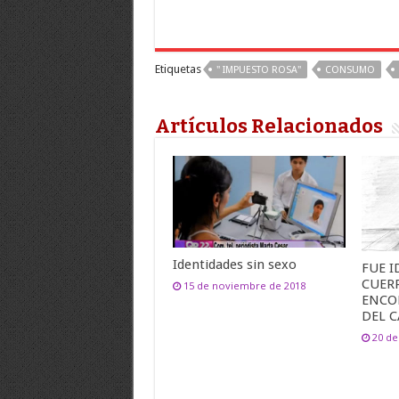
Etiquetas
" IMPUESTO ROSA"
CONSUMO
Artículos Relacionados
Identidades sin sexo
FUE I
CUER
15 de noviembre de 2018
ENCO
DEL 
20 de