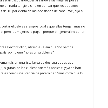
ma están castigando, penalizando a las mujeres por ser
iene en nada tangible sino en pensar que les podemos
 del 85 por ciento de las decisiones de consumo”, dijo a
: cortar el pelo es siempre igual y que ellas tengan más no
ro, pero las mujeres lo pagan porque en general no tienen
ibres Héctor Polino, afirmó a Télam que “no hemos
l país, por lo que “no es un problema”.
blema más en una lista larga de desigualdades que
”, algunas de las cuales “son más básicas” y ya se han
 tales como una licencia de paternidad “más corta que lo