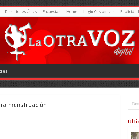
Direcciones Útiles
Encuestas
Home
Login Customizer
Publicidad
iles
era menstruación
Últi