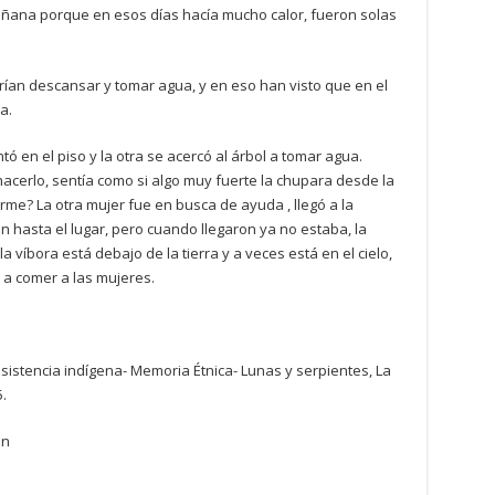
mañana porque en esos días hacía mucho calor, fueron solas
ían descansar y tomar agua, y en eso han visto que en el
a.
ó en el piso y la otra se acercó al árbol a tomar agua.
acerlo, sentía como si algo muy fuerte la chupara desde la
rme? La otra mujer fue en busca de ayuda , llegó a la
n hasta el lugar, pero cuando llegaron ya no estaba, la
a víbora está debajo de la tierra y a veces está en el cielo,
 a comer a las mujeres.
esistencia indígena- Memoria Étnica- Lunas y serpientes, La
.
ón