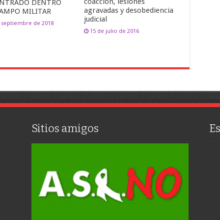
coacción, lesiones
NTRADO DENTRO
agravadas y desobediencia
CAMPO MILITAR
judicial
 septiembre de 2018
15 de julio de 2016
Sitios amigos
E