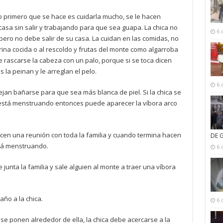
o primero que se hace es cuidarla mucho, se le hacen
asa sin salir y trabajando para que sea guapa. La chica no
6 
 pero no debe salir de su casa. La cuidan en las comidas, no
ina cocida o al rescoldo y frutas del monte como algarroba
be rascarse la cabeza con un palo, porque si se toca dicen
 la peinan y le arreglan el pelo.
6 
jan bañarse para que sea más blanca de piel. Si la chica se
 está menstruando entonces puede aparecer la víbora arco
n una reunión con toda la familia y cuando termina hacen
DE 
stá menstruando.
6 
junta la familia y sale alguien al monte a traer una víbora
año a la chica.
6 
 se ponen alrededor de ella, la chica debe acercarse a la