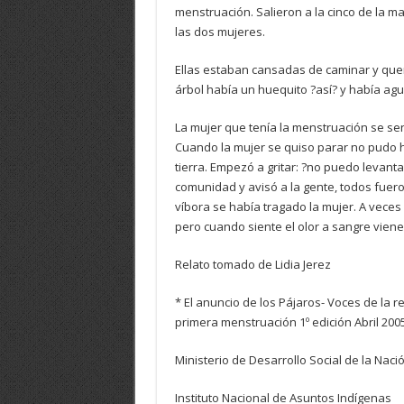
menstruación. Salieron a la cinco de la 
las dos mujeres.
Ellas estaban cansadas de caminar y quer
árbol había un huequito ?así? y había agu
La mujer que tenía la menstruación se sent
Cuando la mujer se quiso parar no pudo h
tierra. Empezó a gritar: ?no puedo levanta
comunidad y avisó a la gente, todos fuero
víbora se había tragado la mujer. A veces l
pero cuando siente el olor a sangre viene
Relato tomado de Lidia Jerez
* El anuncio de los Pájaros- Voces de la r
primera menstruación 1º edición Abril 2005
Ministerio de Desarrollo Social de la Naci
Instituto Nacional de Asuntos Indígenas