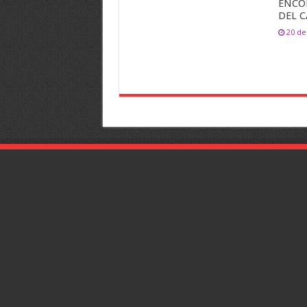
ENCO
DEL 
20 de