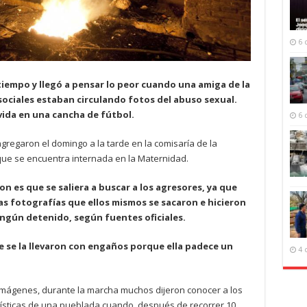
6 
tiempo y llegó a pensar lo peor cuando una amiga de la
 sociales estaban circulando fotos del abuso sexual.
vida en una cancha de fútbol.
6 
regaron el domingo a la tarde en la comisaría de la
, que se encuentra internada en la Maternidad.
n es que se saliera a buscar a los agresores, ya que
las fotografías que ellos mismos se sacaron e hicieron
ingún detenido, según fuentes oficiales.
ue se la llevaron con engaños porque ella padece un
4 
imágenes, durante la marcha muchos dijeron conocer a los
ísticas de una pueblada cuando, después de recorrer 10