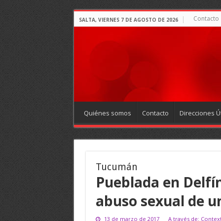
Contacto
SALTA, VIERNES 7 DE AGOSTO DE 2026
Quiénes somos
Contacto
Direcciones Út
Tucumán
Pueblada en Delfín
abuso sexual de u
13 de marzo de 2017
A través de: Contex