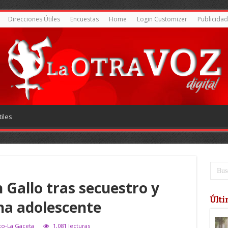
Direcciones Útiles
Encuestas
Home
Login Customizer
Publicidad
iles
 Gallo tras secuestro y
Últi
na adolescente
to-La Gaceta
1,081 lecturas