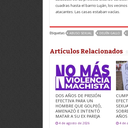
cuadras hasta el barrio Luján, los vecinos
atacantes. Las casas estaban vacías.
Etiquetas
ABUSO SEXUAL
DELFÍN GALLO
Artículos Relacionados
DOS AÑOS DE PRISIÓN
CUMP
EFECTIVA PARA UN
EFEC
HOMBRE QUE GOLPEÓ,
SEXU
AMENAZÓ E INTENTÓ
SOBR
MATAR A SU EX PAREJA
AÑOS
4 de agosto de 2026
4 de 