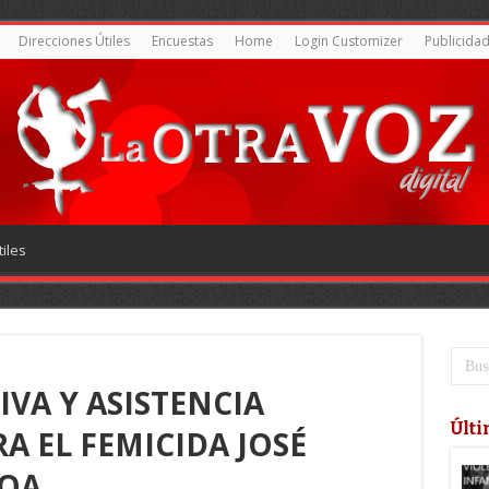
Direcciones Útiles
Encuestas
Home
Login Customizer
Publicida
iles
IVA Y ASISTENCIA
Últi
A EL FEMICIDA JOSÉ
ROA