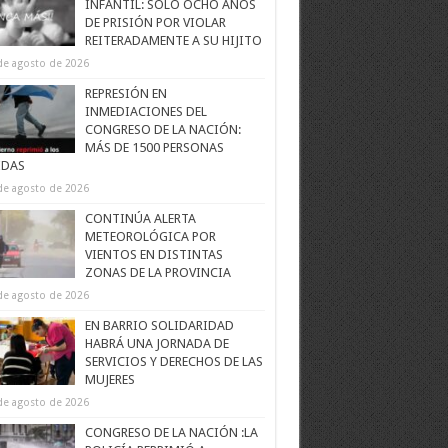
INFANTIL: SOLO OCHO AÑOS
DE PRISIÓN POR VIOLAR
REITERADAMENTE A SU HIJITO
de agosto de 2026
REPRESIÓN EN
INMEDIACIONES DEL
CONGRESO DE LA NACIÓN:
MÁS DE 1500 PERSONAS
IDAS
de agosto de 2026
CONTINÚA ALERTA
METEOROLÓGICA POR
VIENTOS EN DISTINTAS
ZONAS DE LA PROVINCIA
de agosto de 2026
EN BARRIO SOLIDARIDAD
HABRÁ UNA JORNADA DE
SERVICIOS Y DERECHOS DE LAS
MUJERES
de agosto de 2026
CONGRESO DE LA NACIÓN :LA