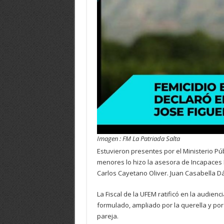
Imagen : FM La Patriada Salta
Estuvieron presentes por el Ministerio Pú
menores lo hizo la asesora de Incapaces M
Carlos Cayetano Oliver. Juan Casabella Dáv
La Fiscal de la UFEM ratificó en la audie
formulado, ampliado por la querella y por
pareja.