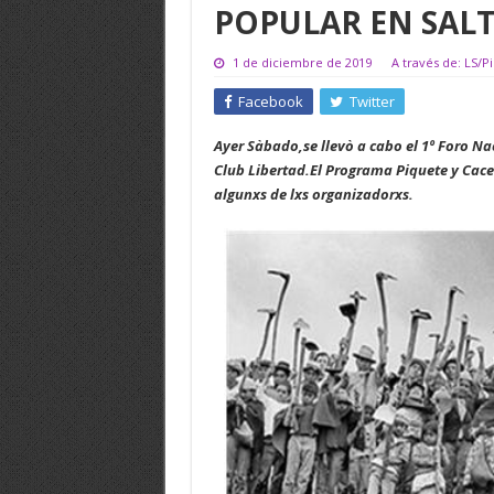
POPULAR EN SAL
1 de diciembre de 2019
A través de: LS/P
Facebook
Twitter
Ayer Sàbado,se llevò a cabo el 1º Foro N
Club Libertad.El Programa Piquete y Cace
algunxs de lxs organizadorxs.