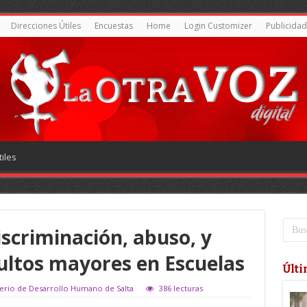
Direcciones Útiles
Encuestas
Home
Login Customizer
Publicidad
iles
scriminación, abuso, y
ultos mayores en Escuelas
Últi
sterio de Desarrollo Humano de Salta
386 lecturas