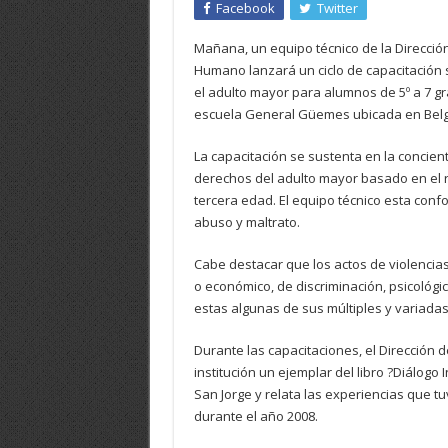
Facebook
Twitter
Mañana, un equipo técnico de la Direcció
Humano lanzará un ciclo de capacitación 
el adulto mayor para alumnos de 5º a 7 gra
escuela General Güemes ubicada en Belg
La capacitación se sustenta en la concien
derechos del adulto mayor basado en el r
tercera edad. El equipo técnico esta conf
abuso y maltrato.
Cabe destacar que los actos de violencia
o económico, de discriminación, psicológic
estas algunas de sus múltiples y variada
Durante las capacitaciones, el Dirección 
institución un ejemplar del libro ?Diálogo
San Jorge y relata las experiencias que t
durante el año 2008.