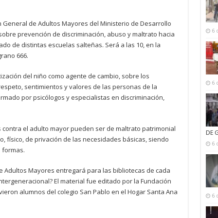
n General de Adultos Mayores del Ministerio de Desarrollo
6 
sobre prevención de discriminación, abuso y maltrato hacia
do de distintas escuelas salteñas. Será a las 10, en la
rano 666.
tización del niño como agente de cambio, sobre los
6 
espeto, sentimientos y valores de las personas de la
ormado por psicólogos y especialistas en discriminación,
s contra el adulto mayor pueden ser de maltrato patrimonial
DE 
o, físico, de privación de las necesidades básicas, siendo
6 
s formas.
de Adultos Mayores entregará para las bibliotecas de cada
 Intergeneracional? El material fue editado por la Fundación
uvieron alumnos del colegio San Pablo en el Hogar Santa Ana
6 