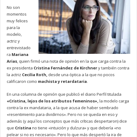
No son
momentos
muy felices
para la
modelo,
actriz y
entrevistado
ra
Mariana
Arias
, quien firmó una nota de opinión en la que carga contra la
ex presidenta
Cristina Fernández de Kirchner
y también contra
la actriz
Cecilia Roth,
desde una óptica a la que no pocos
calificaron como
machista y retardataria
.
En una columna de opinión que publicó el diario Perfil titulada
«Cristina, lejos de los atributos femeninos»,
la modelo carga
contra la ex mandataria, a la que acusa de haber sembrado
«resentimiento para dividirnos». Pero no se queda en eso y
además (y aquí los conceptos que más críticas despertaron) dice
que
Cristina
no tiene «intuición y dulzura» y que debería «no
pelear si no es necesario». Pero lo que más despertó la ira de