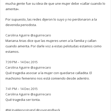
mucha gente fue su idea de que une mujer debe «callar cuando lo
amerita».
Por supuesto, las redes dijeron lo suyo y no perdonaron a la
devenida periodista.
Carolina Aguirre
@aguirrecaro
Mariana Arias dice que las mujeres unen a la familia y callan
cuando amerita. Por darle voz a estas pelotudas estamos como
estamos.
7:39 PM – 14 Dec 2015
Carolina Aguirre
@aguirrecaro
Qué tragedia asociar a la mujer con quedarse calladita. El
machismo femenino nos está comiendo desde adentro.
7:41 PM – 14 Dec 2015
Carolina Aguirre
@aguirrecaro
Qué tragedia ser tonta.
#NiUnaMenosIngrid
@soyingridbeck