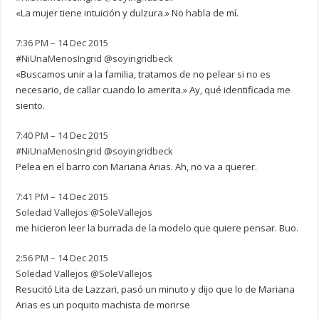
«La mujer tiene intuición y dulzura.» No habla de mí.
7:36 PM – 14 Dec 2015
#NiUnaMenosIngrid
@soyingridbeck
«Buscamos unir a la familia, tratamos de no pelear si no es
necesario, de callar cuando lo amerita.» Ay, qué identificada me
siento.
7:40 PM – 14 Dec 2015
#NiUnaMenosIngrid
@soyingridbeck
Pelea en el barro con Mariana Arias. Ah, no va a querer.
7:41 PM – 14 Dec 2015
Soledad Vallejos
@SoleVallejos
me hicieron leer la burrada de la modelo que quiere pensar. Buo.
2:56 PM – 14 Dec 2015
Soledad Vallejos
@SoleVallejos
Resucitó Lita de Lazzari, pasó un minuto y dijo que lo de Mariana
Arias es un poquito machista de morirse