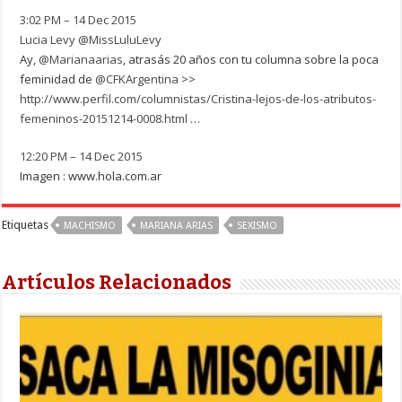
3:02 PM – 14 Dec 2015
Lucia Levy
@MissLuluLevy
Ay,
@
Marianaarias
, atrasás 20 años con tu columna sobre la poca
feminidad de
@
CFKArgentina
>>
http://www.
perfil.com/columnistas/Cr
istina-lejos-de-los-atributos-
femeninos-20151214-0008.html
…
12:20 PM – 14 Dec 2015
Imagen : www.hola.com.ar
Etiquetas
MACHISMO
MARIANA ARIAS
SEXISMO
Artículos Relacionados