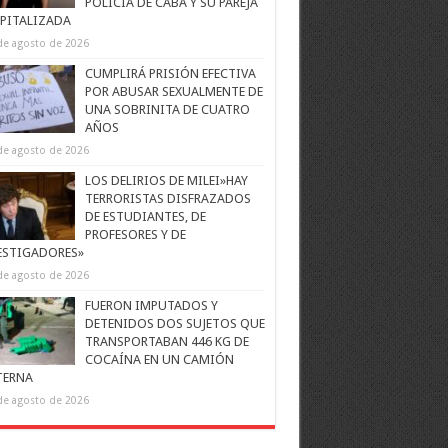
POLICÍA DE CABA Y SU PAREJA
PITALIZADA
de agosto de 2026
CUMPLIRÁ PRISIÓN EFECTIVA
POR ABUSAR SEXUALMENTE DE
UNA SOBRINITA DE CUATRO
AÑOS
de agosto de 2026
LOS DELIRIOS DE MILEI»HAY
TERRORISTAS DISFRAZADOS
DE ESTUDIANTES, DE
PROFESORES Y DE
ESTIGADORES»
de agosto de 2026
FUERON IMPUTADOS Y
DETENIDOS DOS SUJETOS QUE
TRANSPORTABAN 446 KG DE
COCAÍNA EN UN CAMIÓN
TERNA
de agosto de 2026