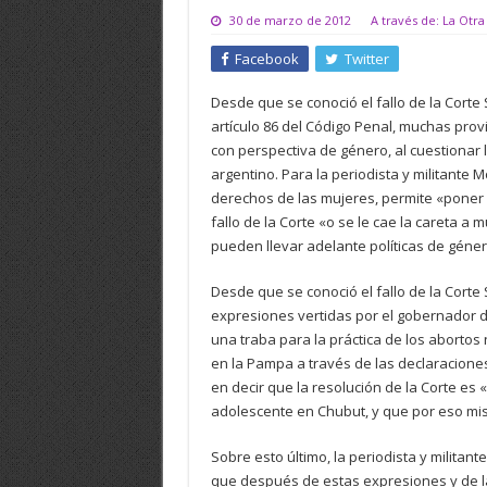
30 de marzo de 2012
A través de: La Otra
Facebook
Twitter
Desde que se conoció el fallo de la Corte 
artículo 86 del Código Penal, muchas provi
con perspectiva de género, al cuestionar 
argentino. Para la periodista y militante 
derechos de las mujeres, permite «poner
fallo de la Corte «o se le cae la careta
pueden llevar adelante políticas de géner
Desde que se conoció el fallo de la Corte
expresiones vertidas por el gobernador d
una traba para la práctica de los abortos
en la Pampa a través de las declaracione
en decir que la resolución de la Corte es
adolescente en Chubut, y que por eso mis
Sobre esto último, la periodista y militan
que después de estas expresiones y de la