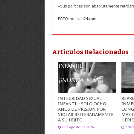
«Sus políticas son absolutamente retrógr
FOTO: noticias24.com
Artículos Relacionados
INTEGRIDAD SEXUAL
REPR
INFANTIL: SOLO OCHO
INME
AÑOS DE PRISIÓN POR
CONG
VIOLAR REITERADAMENTE
MÁS 
A SU HIJITO
HERI
7 de agosto de 2026
7 de 