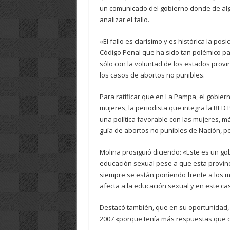
un comunicado del gobierno donde de al
analizar el fallo.
«El fallo es clarísimo y es histórica la pos
Código Penal que ha sido tan polémico pa
sólo con la voluntad de los estados provi
los casos de abortos no punibles.
Para ratificar que en La Pampa, el gobier
mujeres, la periodista que integra la RED P
una política favorable con las mujeres, m
guía de abortos no punibles de Nación, pe
Molina prosiguió diciendo: «Este es un g
educación sexual pese a que esta provinc
siempre se están poniendo frente a los mi
afecta a la educación sexual y en este cas
Destacó también, que en su oportunidad,
2007 «porque tenía más respuestas que da