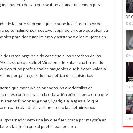
guna manera decían que se iban a tomar un tiempo para
DE 
ición de la Corte Suprema que le pone luz al artículo 86 del
6 
ra su cumplimiento», sostuvo, dejando en claro que alcanza
nciales para dar cumplimiento y asistencia a las mujeres en
no de Oscar Jorge ha sido contrario a los derechos de las
6 
AR, destacó que allí, el Ministerio de Salud, «no ha tenido
ás bien hubo profesionales amigables que hicieron valer la
ro no porque haya sido una política del ministerio».
obierno que mantuvo cajoneados los cuadernillos de
6 
ia no es confesional en la educación pública pero en la que
nisterios funcionari@s muy ligad@s a la Iglesia, lo que
o en particular declaraciones como las del ministro».
6 
 el gobernador vetó una ley que fue votada por mayoría en
rle a la Iglesia que al pueblo pampeano».