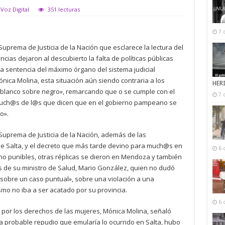
 Voz Digital
351 lecturas
7 
Suprema de Justicia de la Nación que esclarece la lectura del
ncias dejaron al descubierto la falta de políticas públicas
la sentencia del máximo órgano del sistema judicial
Mónica Molina, esta situación aún siendo contraria a los
HER
 blanco sobre negro», remarcando que o se cumple con el
7 
 a much@s de l@s que dicen que en el gobierno pampeano se
o».
 Suprema de Justicia de la Nación, además de las
e Salta, y el decreto que más tarde devino para much@s en
6 
 no punibles, otras réplicas se dieron en Mendoza y también
s de su ministro de Salud, Mario González, quien no dudó
 «sobre un caso puntual», sobre una violación a una
mo no iba a ser acatado por su provincia.
6 
te por los derechos de las mujeres, Mónica Molina, señaló
 probable repudio que emularía lo ocurrido en Salta, hubo