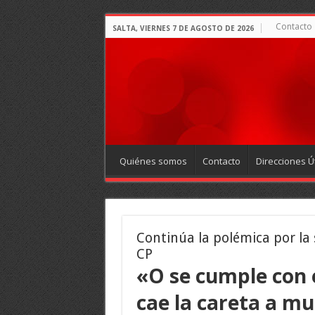
Contacto
SALTA, VIERNES 7 DE AGOSTO DE 2026
Quiénes somos
Contacto
Direcciones Út
Continúa la polémica por la s
CP
«O se cumple con el
cae la careta a m