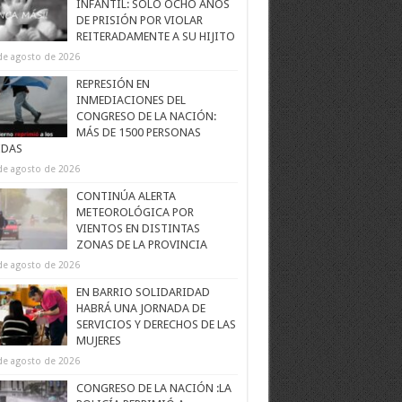
INFANTIL: SOLO OCHO AÑOS
DE PRISIÓN POR VIOLAR
REITERADAMENTE A SU HIJITO
de agosto de 2026
REPRESIÓN EN
INMEDIACIONES DEL
CONGRESO DE LA NACIÓN:
MÁS DE 1500 PERSONAS
IDAS
de agosto de 2026
CONTINÚA ALERTA
METEOROLÓGICA POR
VIENTOS EN DISTINTAS
ZONAS DE LA PROVINCIA
de agosto de 2026
EN BARRIO SOLIDARIDAD
HABRÁ UNA JORNADA DE
SERVICIOS Y DERECHOS DE LAS
MUJERES
de agosto de 2026
CONGRESO DE LA NACIÓN :LA