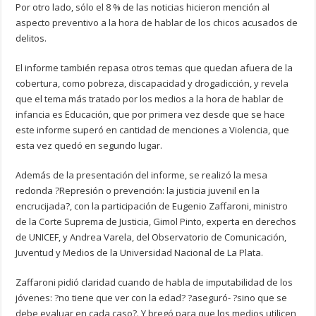
Por otro lado, sólo el 8 % de las noticias hicieron mención al
aspecto preventivo a la hora de hablar de los chicos acusados de
delitos.
El informe también repasa otros temas que quedan afuera de la
cobertura, como pobreza, discapacidad y drogadicción, y revela
que el tema más tratado por los medios a la hora de hablar de
infancia es Educación, que por primera vez desde que se hace
este informe superó en cantidad de menciones a Violencia, que
esta vez quedó en segundo lugar.
Además de la presentación del informe, se realizó la mesa
redonda ?Represión o prevención: la justicia juvenil en la
encrucijada?, con la participación de Eugenio Zaffaroni, ministro
de la Corte Suprema de Justicia, Gimol Pinto, experta en derechos
de UNICEF, y Andrea Varela, del Observatorio de Comunicación,
Juventud y Medios de la Universidad Nacional de La Plata.
Zaffaroni pidió claridad cuando de habla de imputabilidad de los
jóvenes: ?no tiene que ver con la edad? ?aseguró- ?sino que se
debe evaluar en cada caso?. Y bregó para que los medios utilicen