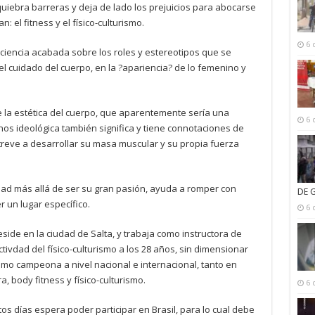
uiebra barreras y deja de lado los prejuicios para abocarse
: el fitness y el físico-culturismo.
6 
ciencia acabada sobre los roles y estereotipos que se
l cuidado del cuerpo, en la ?apariencia? de lo femenino y
ue la estética del cuerpo, que aparentemente sería una
6 
nos ideológica también significa y tiene connotaciones de
reve a desarrollar su masa muscular y su propia fuerza
dad más allá de ser su gran pasión, ayuda a romper con
DE 
r un lugar específico.
6 
side en la ciudad de Salta, y trabaja como instructora de
activdad del físico-culturismo a los 28 años, sin dimensionar
omo campeona a nivel nacional e internacional, tanto en
a, body fitness y físico-culturismo.
6 
s días espera poder participar en Brasil, para lo cual debe