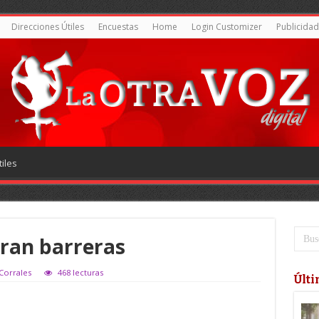
Direcciones Útiles
Encuestas
Home
Login Customizer
Publicidad
iles
ran barreras
 Corrales
468 lecturas
Últi