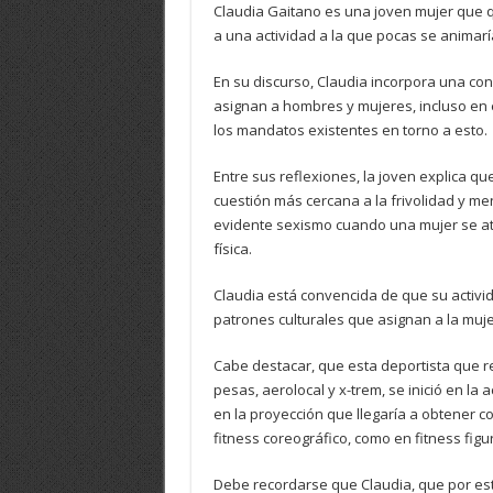
Claudia Gaitano es una joven mujer que q
a una actividad a la que pocas se animarían
En su discurso, Claudia incorpora una con
asignan a hombres y mujeres, incluso en e
los mandatos existentes en torno a esto.
Entre sus reflexiones, la joven explica q
cuestión más cercana a la frivolidad y me
evidente sexismo cuando una mujer se at
física.
Claudia está convencida de que su activi
patrones culturales que asignan a la muje
Cabe destacar, que esta deportista que re
pesas, aerolocal y x-trem, se inició en la 
en la proyección que llegaría a obtener c
fitness coreográfico, como en fitness figur
Debe recordarse que Claudia, que por esto