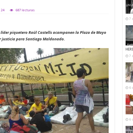
 24
687 lecturas
7 
 líder piquetero Raúl Castells acampanen la Plaza de Mayo
r justicia para Santiago Maldonado.
HER
7 
6 
6 