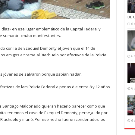
DE 
6 
días» en ese lugar emblemático de la Capital Federal y
se sumarán «más» manifestantes.
o con la de Ezequiel Demonty el joven que el 14 de
s amigos a tirarse al Riachuelo por efectivos de la Policía
6 
os jóvenes se salvaron porque sabían nadar.
ctivos de lam Policía Federal a penas d e entre 8 y 12 años
6 
e Santiago Maldonado quieran hacerlo parecer como que
pital tenemos el caso de Ezequiel Demonty, perseguido por
al Riachuelo y murió. Por ese hecho fueron condenados los
6 