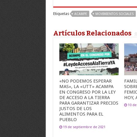
Etiquetas
ACAMPE
MOVIMIENTOS SOCIALES
Artículos Relacionados
«NO PODEMOS ESPERAR
FAMIL
MAS», LA «UTT» ACAMPA
SOBR
EN CONGRESO POR LA LEY
FEMI
DE ACCESO A LA TIERRA
HOY, 
PARA GARANTIZAR PRECIOS
10 de
JUSTOS DE LOS
ALIMENTOS PARA EL
PUEBLO
19 de septiembre de 2021