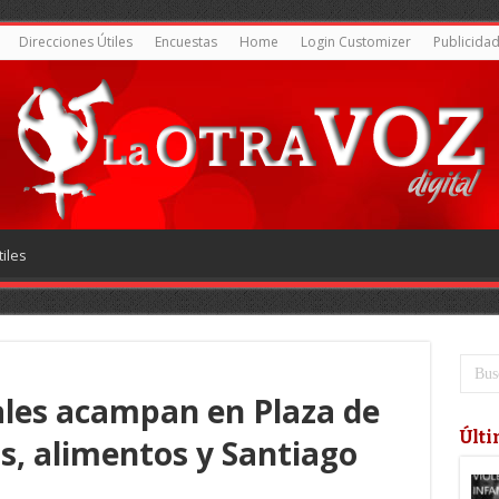
Direcciones Útiles
Encuestas
Home
Login Customizer
Publicida
iles
les acampan en Plaza de
Últi
s, alimentos y Santiago