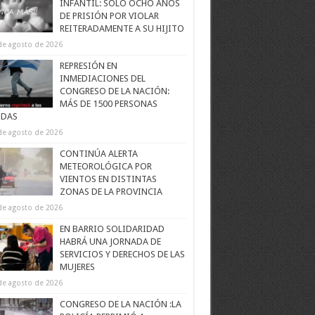
INFANTIL: SOLO OCHO AÑOS
DE PRISIÓN POR VIOLAR
REITERADAMENTE A SU HIJITO
de agosto de 2026
REPRESIÓN EN
INMEDIACIONES DEL
CONGRESO DE LA NACIÓN:
MÁS DE 1500 PERSONAS
IDAS
de agosto de 2026
CONTINÚA ALERTA
METEOROLÓGICA POR
VIENTOS EN DISTINTAS
ZONAS DE LA PROVINCIA
de agosto de 2026
EN BARRIO SOLIDARIDAD
HABRÁ UNA JORNADA DE
SERVICIOS Y DERECHOS DE LAS
MUJERES
de agosto de 2026
CONGRESO DE LA NACIÓN :LA