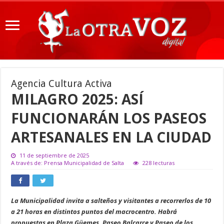
Agencia Cultura Activa
MILAGRO 2025: ASÍ
FUNCIONARÁN LOS PASEOS
ARTESANALES EN LA CIUDAD
11 de septiembre de 2025
A través de: Prensa Municipalidad de Salta
228 lecturas
La Municipalidad invita a salteños y visitantes a recorrerlos de 10
a 21 horas en distintos puntos del macrocentro. Habrá
propuestas en Plaza Güemes, Paseo Balcarce y Paseo de los