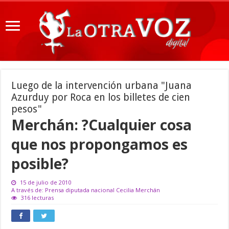
Luego de la intervención urbana "Juana
Azurduy por Roca en los billetes de cien
pesos"
Merchán: ?Cualquier cosa
que nos propongamos es
posible?
15 de julio de 2010
A través de: Prensa diputada nacional Cecilia Merchán
316 lecturas