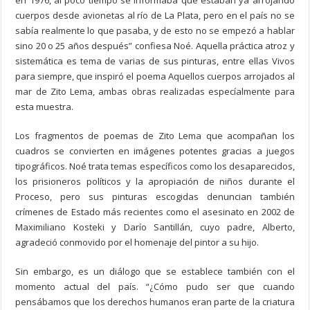
en 1976, al poco tiempo se informaba que estaban ya arrojando
cuerpos desde avionetas al río de La Plata, pero en el país no se
sabía realmente lo que pasaba, y de esto no se empezó a hablar
sino 20 o 25 años después” confiesa Noé. Aquella práctica atroz y
sistemática es tema de varias de sus pinturas, entre ellas Vivos
para siempre, que inspiró el poema Aquellos cuerpos arrojados al
mar de Zito Lema, ambas obras realizadas especíalmente para
esta muestra.
Los fragmentos de poemas de Zito Lema que acompañan los
cuadros se convierten en imágenes potentes gracias a juegos
tipográficos. Noé trata temas específicos como los desaparecidos,
los prisioneros políticos y la apropiación de niños durante el
Proceso, pero sus pinturas escogidas denuncian también
crímenes de Estado más recientes como el asesinato en 2002 de
Maximiliano Kosteki y Darío Santillán, cuyo padre, Alberto,
agradeció conmovido por el homenaje del pintor a su hijo.
Sin embargo, es un diálogo que se establece también con el
momento actual del país. “¿Cómo pudo ser que cuando
pensábamos que los derechos humanos eran parte de la criatura