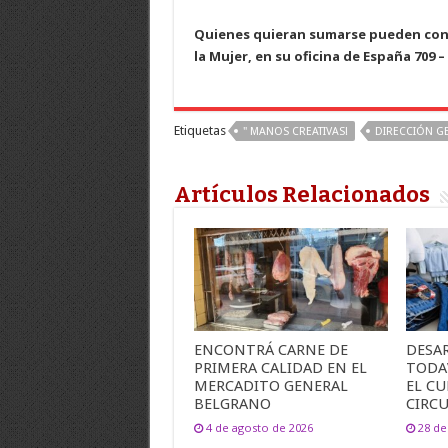
Quienes quieran sumarse pueden cons
la Mujer, en su oficina de España 709 – 
Etiquetas
" MANOS CREATIVAS!
DIRECCIÓN GE
Artículos Relacionados
ENCONTRÁ CARNE DE
DESA
PRIMERA CALIDAD EN EL
TODA
MERCADITO GENERAL
EL C
BELGRANO
CIRC
4 de agosto de 2026
28 de