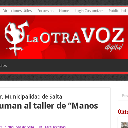
Direcciones Útiles
Encuestas
Home
Login Customizer
Publicidad
iles
r, Municipalidad de Salta
uman al taller de “Manos
Últi
 Municipalidad de Salta
1,094 lecturas