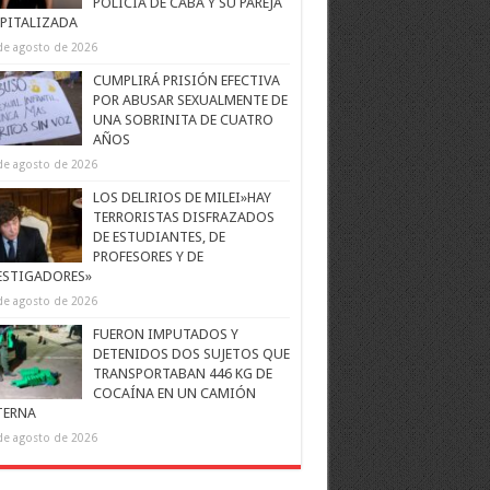
POLICÍA DE CABA Y SU PAREJA
PITALIZADA
de agosto de 2026
CUMPLIRÁ PRISIÓN EFECTIVA
POR ABUSAR SEXUALMENTE DE
UNA SOBRINITA DE CUATRO
AÑOS
de agosto de 2026
LOS DELIRIOS DE MILEI»HAY
TERRORISTAS DISFRAZADOS
DE ESTUDIANTES, DE
PROFESORES Y DE
ESTIGADORES»
de agosto de 2026
FUERON IMPUTADOS Y
DETENIDOS DOS SUJETOS QUE
TRANSPORTABAN 446 KG DE
COCAÍNA EN UN CAMIÓN
TERNA
de agosto de 2026