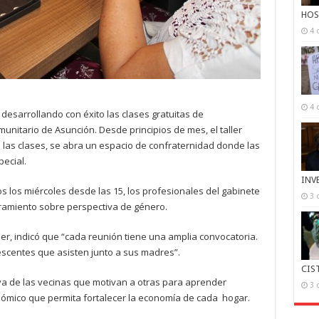
HOS
4 
4 
 desarrollando con éxito las clases gratuitas de
nitario de Asunción. Desde principios de mes, el taller
 las clases, se abra un espacio de confraternidad donde las
ecial.
INV
s los miércoles desde las 15, los profesionales del gabinete
3 
oramiento sobre perspectiva de género.
jer, indicó que “cada reunión tiene una amplia convocatoria.
escentes que asisten junto a sus madres”.
CIS
iva de las vecinas que motivan a otras para aprender
3 
ómico que permita fortalecer la economía de cada hogar.