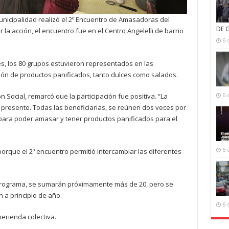
Municipalidad realizó el 2º Encuentro de Amasadoras del
DE 
la acción, el encuentro fue en el Centro Angelelli de barrio
6 
es, los 80 grupos estuvieron representados en las
ión de productos panificados, tanto dulces como salados.
n Social, remarcó que la participación fue positiva. “La
6 
 presente. Todas las beneficiarias, se reúnen dos veces por
para poder amasar y tener productos panificados para el
orque el 2º encuentro permitió intercambiar las diferentes
6 
 programa, se sumarán próximamente más de 20, pero se
 a principio de año.
6 
merienda colectiva.