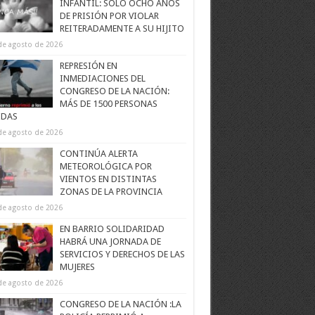
INFANTIL: SOLO OCHO AÑOS
DE PRISIÓN POR VIOLAR
REITERADAMENTE A SU HIJITO
de agosto de 2026
REPRESIÓN EN
INMEDIACIONES DEL
CONGRESO DE LA NACIÓN:
MÁS DE 1500 PERSONAS
IDAS
de agosto de 2026
CONTINÚA ALERTA
METEOROLÓGICA POR
VIENTOS EN DISTINTAS
ZONAS DE LA PROVINCIA
de agosto de 2026
EN BARRIO SOLIDARIDAD
HABRÁ UNA JORNADA DE
SERVICIOS Y DERECHOS DE LAS
MUJERES
de agosto de 2026
CONGRESO DE LA NACIÓN :LA