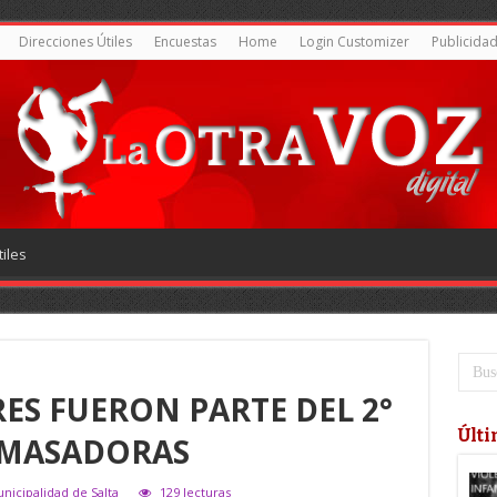
Direcciones Útiles
Encuestas
Home
Login Customizer
Publicida
iles
RES FUERON PARTE DEL 2°
Últi
AMASADORAS
nicipalidad de Salta
129 lecturas