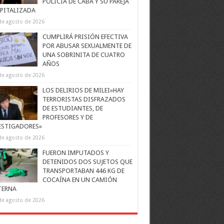
POLICÍA DE CABA Y SU PAREJA
PITALIZADA
de agosto de 2026
CUMPLIRÁ PRISIÓN EFECTIVA
POR ABUSAR SEXUALMENTE DE
UNA SOBRINITA DE CUATRO
AÑOS
de agosto de 2026
LOS DELIRIOS DE MILEI»HAY
TERRORISTAS DISFRAZADOS
DE ESTUDIANTES, DE
PROFESORES Y DE
ESTIGADORES»
de agosto de 2026
FUERON IMPUTADOS Y
DETENIDOS DOS SUJETOS QUE
TRANSPORTABAN 446 KG DE
COCAÍNA EN UN CAMIÓN
TERNA
de agosto de 2026