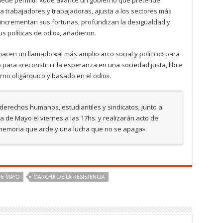
uede permitir «que avance un gobierno que pretende
a trabajadores y trabajadoras, ajusta a los sectores más
incrementan sus fortunas, profundizan la desigualdad y
 políticas de odio», añadieron.
cen un llamado «al más amplio arco social y político» para
para «reconstruir la esperanza en una sociedad justa, libre
rno oligárquico y basado en el odio».
erechos humanos, estudiantiles y sindicatos; junto a
 de Mayo el viernes a las 17hs. y realizarán acto de
 memoria que arde y una lucha que no se apaga».
DE MAYO
MARCHA DE LA RESISTENCIA