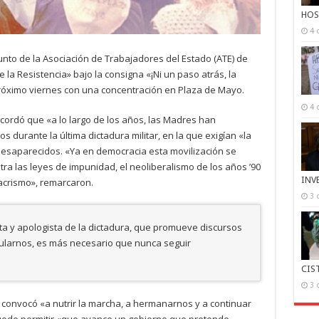
HOS
4 
nto de la Asociación de Trabajadores del Estado (ATE) de
a Resistencia» bajo la consigna «¡Ni un paso atrás, la
 próximo viernes con una concentración en Plaza de Mayo.
4 
cordó que «a lo largo de los años, las Madres han
s durante la última dictadura militar, en la que exigían «la
 desaparecidos. «Ya en democracia esta movilización se
tra las leyes de impunidad, el neoliberalismo de los años ’90
INV
macrismo», remarcaron.
3 
ta y apologista de la dictadura, que promueve discursos
nularnos, es más necesario que nunca seguir
CIS
3 
s convocó «a nutrir la marcha, a hermanarnos y a continuar