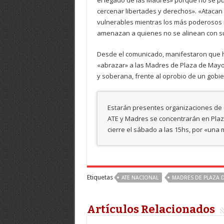
el legado de las Madres» porque no se p
cercenar libertades y derechos». «Atacan 
vulnerables mientras los más poderosos 
amenazan a quienes no se alinean con sus
Desde el comunicado, manifestaron que ha
«abrazar» a las Madres de Plaza de Mayo 
y soberana, frente al oprobio de un gobie
Estarán presentes organizaciones de d
ATE y Madres se concentrarán en Plaza
cierre el sábado a las 15hs, por «una
Etiquetas
ATE NACIONAL
MADRES DE PLAZA 
Artículos Relacionados