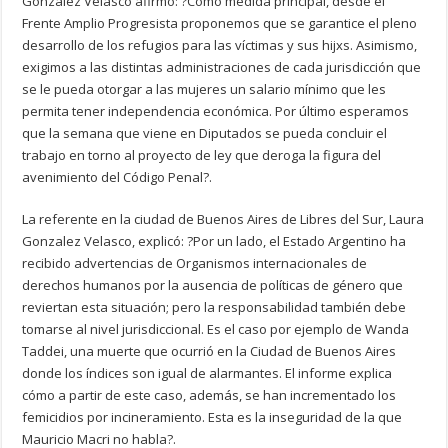
González Velasco afirmó: ?Como medida principal, desde el
Frente Amplio Progresista proponemos que se garantice el pleno
desarrollo de los refugios para las víctimas y sus hijxs. Asimismo,
exigimos a las distintas administraciones de cada jurisdicción que
se le pueda otorgar a las mujeres un salario mínimo que les
permita tener independencia económica. Por último esperamos
que la semana que viene en Diputados se pueda concluir el
trabajo en torno al proyecto de ley que deroga la figura del
avenimiento del Código Penal?.
La referente en la ciudad de Buenos Aires de Libres del Sur, Laura
Gonzalez Velasco, explicó: ?Por un lado, el Estado Argentino ha
recibido advertencias de Organismos internacionales de
derechos humanos por la ausencia de políticas de género que
reviertan esta situación; pero la responsabilidad también debe
tomarse al nivel jurisdiccional. Es el caso por ejemplo de Wanda
Taddei, una muerte que ocurrió en la Ciudad de Buenos Aires
donde los índices son igual de alarmantes. El informe explica
cómo a partir de este caso, además, se han incrementado los
femicidios por incineramiento. Esta es la inseguridad de la que
Mauricio Macri no habla?.