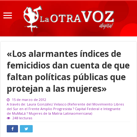
«Los alarmantes índices de
femicidios dan cuenta de que
faltan políticas públicas que
protejan a las mujeres»
15 de marzo de 2012
A través de: Laura González Velasco (Referente del Movimiento Libres
del Sur en el Frente Amplio Progresista ? Capital Federal e Integrante
de MuMaLá ? Mujeres de la Matria Latinaomericana)
248 lecturas