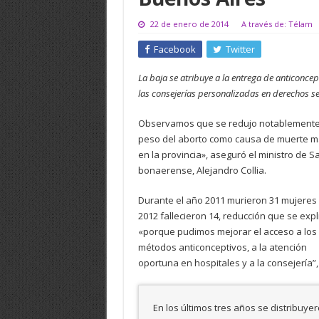
22 de enero de 2014
A través de: Télam
Facebook
Twitter
La baja se atribuye a la entrega de anticoncep
las consejerías personalizadas en derechos se
Observamos que se redujo notablemente
peso del aborto como causa de muerte m
en la provincia», aseguró el ministro de S
bonaerense, Alejandro Collia.
Durante el año 2011 murieron 31 mujeres 
2012 fallecieron 14, reducción que se expl
«porque pudimos mejorar el acceso a los
métodos anticonceptivos, a la atención
oportuna en hospitales y a la consejería”,
En los últimos tres años se distribuye