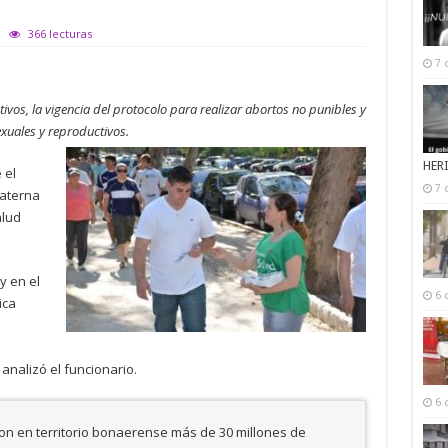
366 lecturas
7 
tivos, la vigencia del protocolo para realizar abortos no punibles y
xuales y reproductivos.
HER
 el
7 
aterna
alud
y en el
6 
ica
 analizó el funcionario.
6 
ron en territorio bonaerense más de 30 millones de