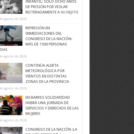
INFANTIL: SOLO OCHO AÑOS
DE PRISIÓN POR VIOLAR
REITERADAMENTE A SU HIJITO
de agosto de 2026
REPRESIÓN EN
INMEDIACIONES DEL
CONGRESO DE LA NACIÓN:
MÁS DE 1500 PERSONAS
IDAS
de agosto de 2026
CONTINÚA ALERTA
METEOROLÓGICA POR
VIENTOS EN DISTINTAS
ZONAS DE LA PROVINCIA
de agosto de 2026
EN BARRIO SOLIDARIDAD
HABRÁ UNA JORNADA DE
SERVICIOS Y DERECHOS DE LAS
MUJERES
de agosto de 2026
CONGRESO DE LA NACIÓN :LA