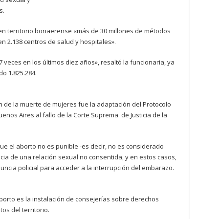
s.
n en territorio bonaerense «más de 30 millones de métodos
en 2.138 centros de salud y hospitales».
veces en los últimos diez años», resaltó la funcionaria, ya
do 1.825.284.
n de la muerte de mujeres fue la adaptación del Protocolo
enos Aires al fallo de la Corte Suprema de Justicia de la
que el aborto no es punible -es decir, no es considerado
ia de una relación sexual no consentida, y en estos casos,
nuncia policial para acceder a la interrupción del embarazo.
borto es la instalación de consejerías sobre derechos
s del territorio.