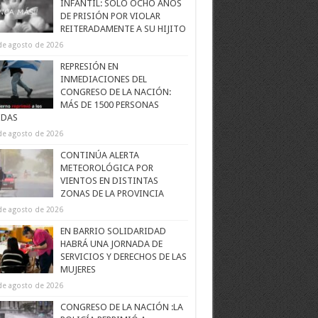
INFANTIL: SOLO OCHO AÑOS
DE PRISIÓN POR VIOLAR
REITERADAMENTE A SU HIJITO
de agosto de 2026
REPRESIÓN EN
INMEDIACIONES DEL
CONGRESO DE LA NACIÓN:
MÁS DE 1500 PERSONAS
IDAS
de agosto de 2026
CONTINÚA ALERTA
METEOROLÓGICA POR
VIENTOS EN DISTINTAS
ZONAS DE LA PROVINCIA
de agosto de 2026
EN BARRIO SOLIDARIDAD
HABRÁ UNA JORNADA DE
SERVICIOS Y DERECHOS DE LAS
MUJERES
de agosto de 2026
CONGRESO DE LA NACIÓN :LA