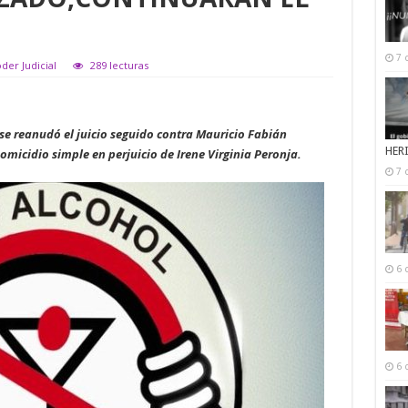
7 
der Judicial
289 lecturas
n se reanudó el juicio seguido contra Mauricio Fabián
HER
omicidio simple en perjuicio de Irene Virginia Peronja.
7 
6 
6 