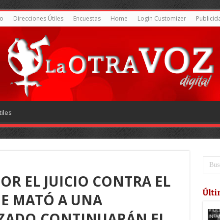
o
Direcciones Útiles
Encuestas
Home
Login Customizer
Publicid
iles
OR EL JUICIO CONTRA EL
Últi
E MATÓ A UNA
ZADO,CONTINUARÁN EL