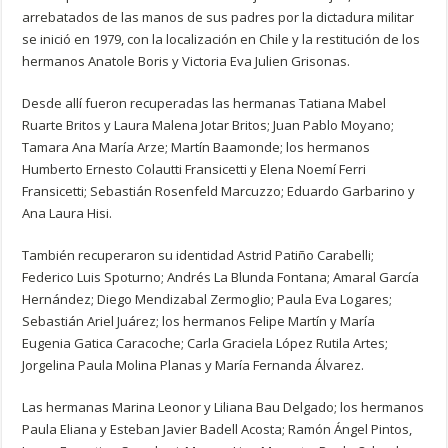
arrebatados de las manos de sus padres por la dictadura militar
se inició en 1979, con la localización en Chile y la restitución de los
hermanos Anatole Boris y Victoria Eva Julien Grisonas.
Desde allí fueron recuperadas las hermanas Tatiana Mabel
Ruarte Britos y Laura Malena Jotar Britos; Juan Pablo Moyano;
Tamara Ana María Arze; Martín Baamonde; los hermanos
Humberto Ernesto Colautti Fransicetti y Elena Noemí Ferri
Fransicetti; Sebastián Rosenfeld Marcuzzo; Eduardo Garbarino y
Ana Laura Hisi.
También recuperaron su identidad Astrid Patiño Carabelli;
Federico Luis Spoturno; Andrés La Blunda Fontana; Amaral García
Hernández; Diego Mendizabal Zermoglio; Paula Eva Logares;
Sebastián Ariel Juárez; los hermanos Felipe Martín y María
Eugenia Gatica Caracoche; Carla Graciela López Rutila Artes;
Jorgelina Paula Molina Planas y María Fernanda Álvarez.
Las hermanas Marina Leonor y Liliana Bau Delgado; los hermanos
Paula Eliana y Esteban Javier Badell Acosta; Ramón Ángel Pintos,