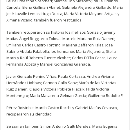
Laura Ernestina Scaccheri; Marcos Lino Moscato; Paula Orlando
Cancela; Elena Gallinari Abinet; Gabriela Alejandra Gallardo; María
José Lavalle Lemos; Hugo Ducca; María Victoria Moyano Artigas y
Ximena Vicario, también fueron restituidos.
También recuperaron su historia los mellizos Gonzalo Javier y
Matías Ángel Reggiardo Tolosa; Marcelo Mariano Ruiz Dameri;
Emiliano Carlos Castro Tortrino; Mariana Zaffaroni Islas; José
Sabino Abdala Falabella; los hermanos María Alejandra, Stella
Maris y Raúl Roberto Fuente Alcober; Carlos D`Elia Casco; Laura
Fernanda Acosta y Manuel Goncalves Granada.
Javier Gonzalo Penino Viñas; Paula Cortassa; Andrea Viviana
Hernández Hobbas; Carmen Gallo Sanz; María de las Victorias
Ruiz Dameri; Claudia Victoria Poblete Hlaczik; Hilda Victoria
Montenegro; María Macarena Gelman García; Guillermo Rodolfo F.
Pérez Roisinblit; Martín Castro Rocchi y Gabriel Matías Cevasco,
recuperaron su identidad.
Se suman también Simón Antonio Gatti Méndez; María Eugenia