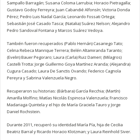
Sampallo Barragán; Susana Coloma Larrubia; Horacio Pietragalla;
Gustavo Godoy Ferreyra; Juan Cabandié Alfonsín; Victoria Donda
Pérez; Pedro Luis Nadal García; Leonardo Fossati Ortega;
Sebastián José Casado Tasca; (Natalia) Suárez Nelson; Alejandro
Pedro Sandoval Fontana y Marcos Suárez Vedoya.
También fueron recuperados (Pablo Hernán) Casariego Tato;
Celina Rebeca Manrique Terrera; Belén Altamiranda Taranto;
(Evelin) Bauer Pegoraro; Laura (Carla) Ruiz Dameri; (Milagros)
Castelli Trotta: Jorge Guillermo Goya Martínez Aranda; (Alejandra)
Cugura Casado; Laura De Sanctis Ovando; Federico Cagnola
Pereyra y Sabrina Valenzuela Negro.
Recuperaron su historias: (Bárbara) García Recchia; (Martín)
Amarilla Molfino; Matías Nicolás Espinosa Valenzuela; Francisco
Madariaga Quintela y el hijo de María Graciela Tauro y Jorge
Daniel Rochistein.
Durante 2011, recuperó su identidad María Pía, hija de Cecilia
Beatriz Barral y Ricardo Horacio Klotzman; y Laura Reinhold Siver.