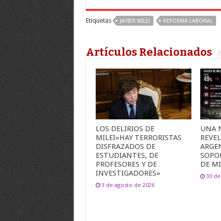
Etiquetas
JAVIER MILEI
REFORMA LABORAL
Artículos Relacionados
LOS DELIRIOS DE
UNA 
MILEI»HAY TERRORISTAS
REVEL
DISFRAZADOS DE
ARGE
ESTUDIANTES, DE
SOPO
PROFESORES Y DE
DE MI
INVESTIGADORES»
30 de
3 de agosto de 2026