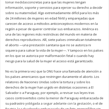
tomar medidas
concretas para que las mujeres tengan
información, soporte y servicios para ejercer su derecho a decidir
sobre su maternidad. Algo extremadamente difícil para los más
de 24 millones de mujeres en edad fértil y emparejadas que
carecen de acceso a métodos anticonceptivos modernos en la
región a pesar de querer controlar sus embarazos. América es
una de las regiones más restrictivas del mundo en materia de
derechos reproductivos. Allí, siete países criminalizan totalmente
el aborto —una prestación sanitaria que no se autoriza ni
siquiera para salvar la vida de la mujer—. Y tampoco en los países
en los que se autoriza por malformación fetal o cuando hay
riesgo para la salud de la mujer el acceso está garantizado.
No es la primera vez que la ONU hace una llamada de atención a
los países americanos que restringen duramente el aborto. Los
relatores de Naciones Unidas sobre la tortura y sobre los
derechos de la mujer han urgido en distintas ocasiones a El
Salvador o a Paraguay, por ejemplo, a revisar sus leyes tras
casos controvertidos como la menor de Paraguay embarazada de
su padrastro y
obligada a seguir adelante con la gestación
, o el de
Beatriz, la salvadoreña embarazada
de un feto anencefálico sin