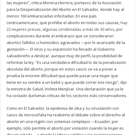
las mujeres”, critica Morena Herrera, portavoz de la Asociación
para la Despenalización del Aborto en El Salvador, donde hay al
menos 160 embarazadas infectadas. En ese país
centroamericano, que prohíbe el aborto en todas sus causas,
hay
22 mujeres presas, algunas condenadas a más de 30 años
, por
complicaciones durante el embarazo que se consideraron
abortos fallidos u homicidios agravados —por lo avanzado de la
gestación—. El virus y su expansión ha llevado al Gobierno
salvadoreño a deslizar, aunque muy de perfil, la posibilidad de
reformar la ley. “Es una verdadera dificultad lo de la penalización
absoluta del aborto, porque en estos casos se va a poner a
prueba la enorme dificultad que puede pasar una mujer que
tiene en su vientre a un bebé y que puede correr ese riesgo”, dijo
la ministra de Salud, Violeta Menjívar. Una declaración que ya le
ha costado durísimas criticas de los sectores más conservadores.
Como en El Salvador, la epidemia de zika y su vinculación con
casos de microcefalia ha reabierto el debate sobre el derecho al
aborto en una región con sistemas complejos —Ecuador, por
ejemplo, sólo permite el aborto por violación cuando la mujer es
discapacitada— y donde la Iglesia católica y las organizaciones