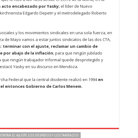
n acto encabezado por Yasky;
el líder de Nuevo
e kirchnerista Edgardo Depetri y el metrodelegado Roberto
ciales y los movimientos sindicales en una sola fuerza, en
za de Mayo vamos a estar juntos sindicatos de las dos CTA,
s:
terminar con el ajuste, reclamar un cambio de
 por abajo de la inflación
, para que ningún jubilado
ra que ningún trabajador informal quede desprotegido y
destacó Yasky en su discurso en Mendoza.
cha Federal que la central disidente realizó en 1994
en
del entonces Gobierno de Carlos Menem.
NTRA EL AJUSTE LOS DESPIDOS Y LOS TARIFAZOS