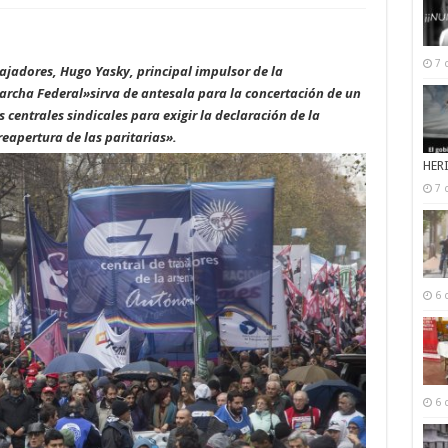
7 
ajadores, Hugo Yasky, principal impulsor de la
archa Federal»sirva de antesala para la concertación de un
 centrales sindicales para exigir la declaración de la
reapertura de las paritarias».
HER
7 
6 
6 