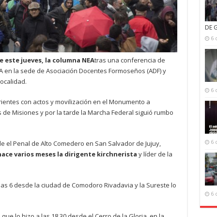
DE 
6 
e este jueves, la columna NEA
tras una conferencia de
TA en la sede de Asociación Docentes Formoseños (ADF) y
localidad.
6 
rientes con actos y movilización en el Monumento a
de Misiones y por la tarde la Marcha Federal siguió rumbo
6 
e el Penal de Alto Comedero en San Salvador de Jujuy,
ce varios meses la dirigente kirchnerista
y líder de la
 las 6 desde la ciudad de Comodoro Rivadavia y la Sureste lo
6 
que lo hizo a las 18.30 desde el Cerro de la Gloria, en la