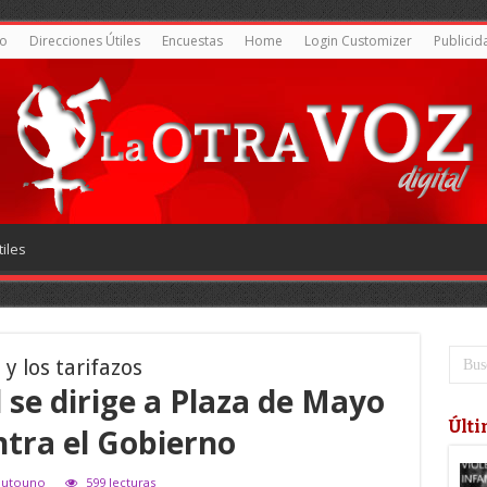
o
Direcciones Útiles
Encuestas
Home
Login Customizer
Publicid
iles
 y los tarifazos
 se dirige a Plaza de Mayo
Últi
ntra el Gobierno
inutouno
599 lecturas