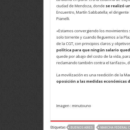
ciudad de Mendoza, donde
se realizó u
Encuentro, Martín Sabbatella; el dirigent
Pianelli.
«Estamos convergiendo los movimientos so
solo torrente y cuando lleguemos a la Pla
de la CGT, con principios claros y objetivo
política para que ningún salario quede
quede por abajo del costo de la vida, pa
reclamando también contra el tarifazo», 
La movilización es una reedición de la Mar
oposición a las medidas económicas 
Imagen : minutouno
Etiquetas
BUENOS AIRES
MARCHA FEDERAL CO