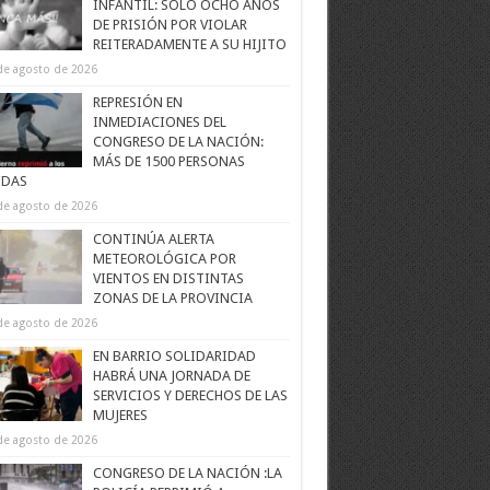
INFANTIL: SOLO OCHO AÑOS
DE PRISIÓN POR VIOLAR
REITERADAMENTE A SU HIJITO
de agosto de 2026
REPRESIÓN EN
INMEDIACIONES DEL
CONGRESO DE LA NACIÓN:
MÁS DE 1500 PERSONAS
IDAS
de agosto de 2026
CONTINÚA ALERTA
METEOROLÓGICA POR
VIENTOS EN DISTINTAS
ZONAS DE LA PROVINCIA
de agosto de 2026
EN BARRIO SOLIDARIDAD
HABRÁ UNA JORNADA DE
SERVICIOS Y DERECHOS DE LAS
MUJERES
de agosto de 2026
CONGRESO DE LA NACIÓN :LA