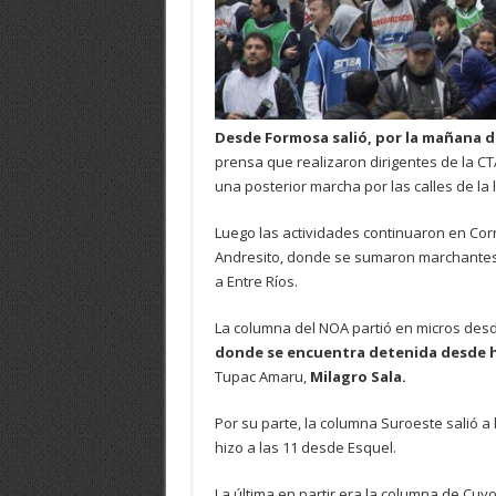
Desde Formosa salió, por la mañana d
prensa que realizaron dirigentes de la C
una posterior marcha por las calles de la 
Luego las actividades continuaron en Cor
Andresito, donde se sumaron marchantes 
a Entre Ríos.
La columna del NOA partió en micros desd
donde se encuentra detenida desde ha
Tupac Amaru,
Milagro Sala.
Por su parte, la columna Suroeste salió a
hizo a las 11 desde Esquel.
La última en partir era la columna de Cuyo 