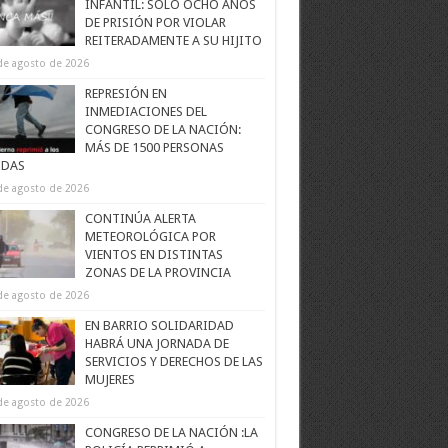
INFANTIL: SOLO OCHO AÑOS
DE PRISIÓN POR VIOLAR
REITERADAMENTE A SU HIJITO
de agosto de 2026
REPRESIÓN EN
INMEDIACIONES DEL
CONGRESO DE LA NACIÓN:
MÁS DE 1500 PERSONAS
IDAS
de agosto de 2026
CONTINÚA ALERTA
METEOROLÓGICA POR
VIENTOS EN DISTINTAS
ZONAS DE LA PROVINCIA
de agosto de 2026
EN BARRIO SOLIDARIDAD
HABRÁ UNA JORNADA DE
SERVICIOS Y DERECHOS DE LAS
MUJERES
de agosto de 2026
CONGRESO DE LA NACIÓN :LA