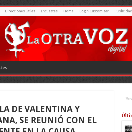
Direcciones Útiles
Encuestas
Home
Login Customizer
Publicida
iles
LA DE VALENTINA Y
Últi
NA, SE REUNIÓ CON EL
IENTE EN LA CAUSA