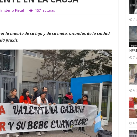
nisterio Fiscal
157 lecturas
7 
or la muerte de su hija y de su nieta, oriundas de la ciudad
la praxis.
HER
7 
6 
6 