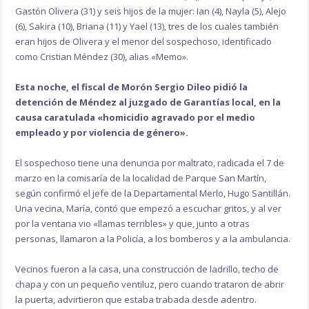
Gastón Olivera (31) y seis hijos de la mujer: Ian (4), Nayla (5), Alejo
(6), Sakira (10), Briana (11) y Yael (13), tres de los cuales también
eran hijos de Olivera y el menor del sospechoso, identificado
como Cristian Méndez (30), alias «Memo».
Esta noche, el fiscal de Morón Sergio Dileo pidió la
detención de Méndez al juzgado de Garantías local, en la
causa caratulada «homicidio agravado por el medio
empleado y por violencia de género».
El sospechoso tiene una denuncia por maltrato, radicada el 7 de
marzo en la comisaría de la localidad de Parque San Martín,
según confirmó el jefe de la Departamental Merlo, Hugo Santillán.
Una vecina, María, contó que empezó a escuchar gritos, y al ver
por la ventana vio «llamas terribles» y que, junto a otras
personas, llamaron a la Policía, a los bomberos y a la ambulancia.
Vecinos fueron a la casa, una construcción de ladrillo, techo de
chapa y con un pequeño ventiluz, pero cuando trataron de abrir
la puerta, advirtieron que estaba trabada desde adentro.