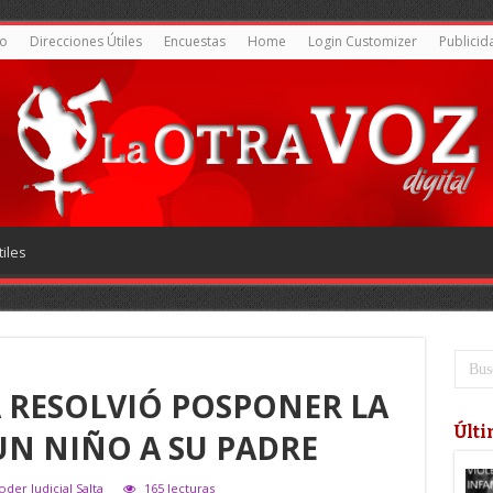
o
Direcciones Útiles
Encuestas
Home
Login Customizer
Publicid
iles
A RESOLVIÓ POSPONER LA
Últi
UN NIÑO A SU PADRE
der Judicial Salta
165 lecturas