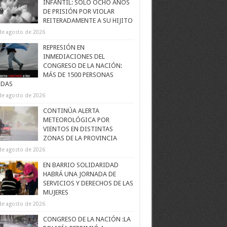
INFANTIL: SOLO OCHO AÑOS
DE PRISIÓN POR VIOLAR
REITERADAMENTE A SU HIJITO
de agosto de 2026
REPRESIÓN EN
INMEDIACIONES DEL
CONGRESO DE LA NACIÓN:
MÁS DE 1500 PERSONAS
IDAS
de agosto de 2026
CONTINÚA ALERTA
METEOROLÓGICA POR
VIENTOS EN DISTINTAS
ZONAS DE LA PROVINCIA
de agosto de 2026
EN BARRIO SOLIDARIDAD
HABRÁ UNA JORNADA DE
SERVICIOS Y DERECHOS DE LAS
MUJERES
de agosto de 2026
CONGRESO DE LA NACIÓN :LA