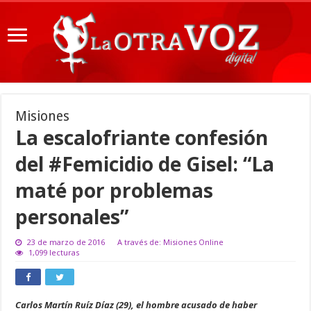
Misiones
La escalofriante confesión
del #Femicidio de Gisel: “La
maté por problemas
personales”
23 de marzo de 2016
A través de: Misiones Online
1,099 lecturas
Carlos Martín Ruíz Díaz (29), el hombre acusado de haber