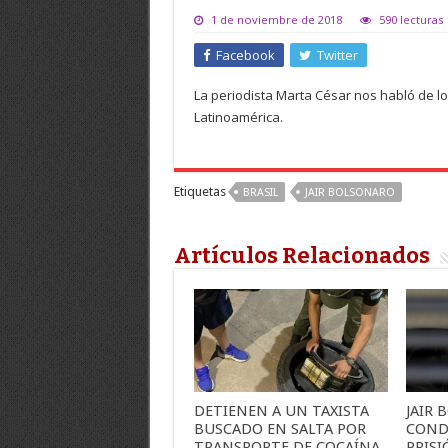
1 de noviembre de 2018
590 lecturas
Facebook
Twitter
La periodista Marta César nos habló de lo 
Latinoamérica.
Etiquetas
BRASIL
JAIR BOLSONARO
Artículos Relacionados
DETIENEN A UN TAXISTA
JAIR
BUSCADO EN SALTA POR
COND
TRANSPORTE DE COCAÍNA
PRIS