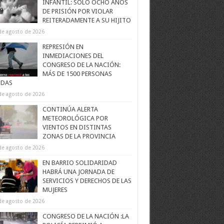
INFANTIL: SOLO OCHO AÑOS
DE PRISIÓN POR VIOLAR
REITERADAMENTE A SU HIJITO
de agosto de 2026
REPRESIÓN EN
INMEDIACIONES DEL
CONGRESO DE LA NACIÓN:
MÁS DE 1500 PERSONAS
IDAS
de agosto de 2026
CONTINÚA ALERTA
METEOROLÓGICA POR
VIENTOS EN DISTINTAS
ZONAS DE LA PROVINCIA
de agosto de 2026
EN BARRIO SOLIDARIDAD
HABRÁ UNA JORNADA DE
SERVICIOS Y DERECHOS DE LAS
MUJERES
de agosto de 2026
CONGRESO DE LA NACIÓN :LA