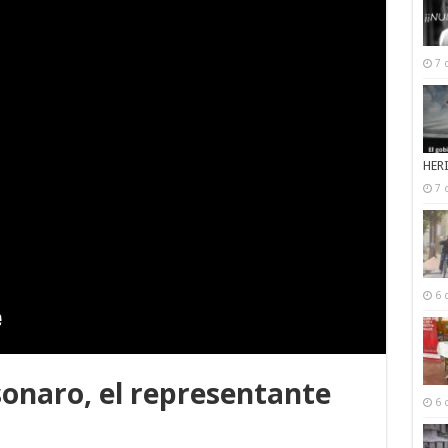
7 
HER
7 
6 
sonaro, el representante
6 