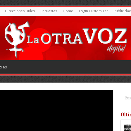
Direcciones Útiles
Encuestas
Home
Login Customizer
Publicida
iles
Últi