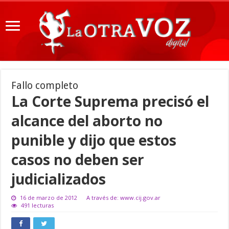
Fallo completo
La Corte Suprema precisó el
alcance del aborto no
punible y dijo que estos
casos no deben ser
judicializados
16 de marzo de 2012
A través de: www.cij.gov.ar
491 lecturas