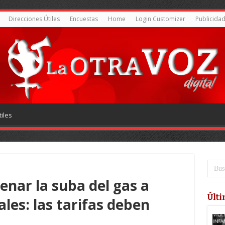
Direcciones Útiles
Encuestas
Home
Login Customizer
Publicida
iles
enar la suba del gas a
Últi
ales: las tarifas deben