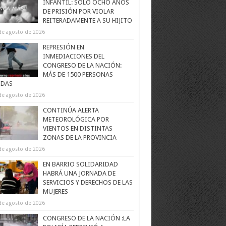
INFANTIL: SOLO OCHO AÑOS
DE PRISIÓN POR VIOLAR
REITERADAMENTE A SU HIJITO
de agosto de 2026
REPRESIÓN EN
INMEDIACIONES DEL
CONGRESO DE LA NACIÓN:
MÁS DE 1500 PERSONAS
IDAS
de agosto de 2026
CONTINÚA ALERTA
METEOROLÓGICA POR
VIENTOS EN DISTINTAS
ZONAS DE LA PROVINCIA
de agosto de 2026
EN BARRIO SOLIDARIDAD
HABRÁ UNA JORNADA DE
SERVICIOS Y DERECHOS DE LAS
MUJERES
de agosto de 2026
CONGRESO DE LA NACIÓN :LA