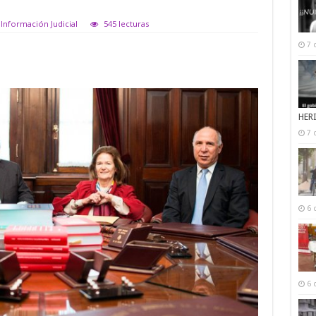
 Información Judicial
545 lecturas
7 
HER
7 
6 
6 