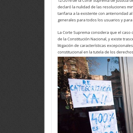
12/2016 de la Corte Suprema de Justicia d
declaró la nulidad de las resoluciones min
tarifaria a la existente con anterioridad 
generales para todos los usuarios y para 
La Corte Suprema considera que el caso d
de la Constitución Nacional, y existe tras
litigación de características excepcional
constitucional en la tutela de los derecho