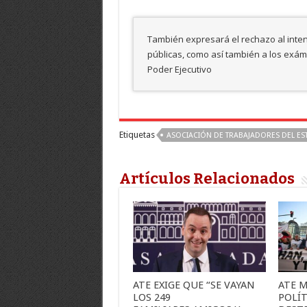
También expresará el rechazo al inte
públicas, como así también a los exám
Poder Ejecutivo
Etiquetas
ASOCIACIÓN DE TRABAJADORES DEL ES
Artículos Relacionados
ATE EXIGE QUE “SE VAYAN
ATE 
LOS 249
POLÍT