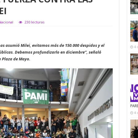
EI
Nacional
230 lecturas
as asumió Milei, evitamos más de 150.000 despidos y el
4 
úblicas. Debemos profundizarlo en diciembre”, señaló
a Plaza de Mayo.
PAR
4 