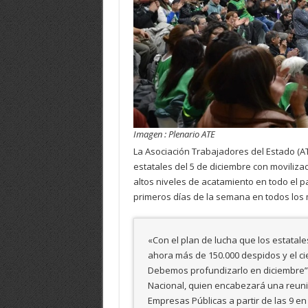
Imagen : Plenario ATE
La Asociación Trabajadores del Estado (AT
estatales del 5 de diciembre con movilizac
altos niveles de acatamiento en todo el 
primeros días de la semana en todos los 
«Con el plan de lucha que los estatal
ahora más de 150.000 despidos y el ci
Debemos profundizarlo en diciembre”,
Nacional, quien encabezará una reunió
Empresas Públicas a partir de las 9 en 