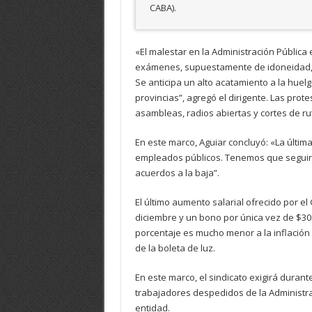
CABA).
«El malestar en la Administración Pública 
exámenes, supuestamente de idoneidad, p
Se anticipa un alto acatamiento a la huelg
provincias”, agregó el dirigente. Las prot
asambleas, radios abiertas y cortes de ru
En este marco, Aguiar concluyó: «La últim
empleados públicos. Tenemos que seguir p
acuerdos a la baja”.
El último aumento salarial ofrecido por 
diciembre y un bono por única vez de $30
porcentaje es mucho menor a la inflación 
de la boleta de luz.
En este marco, el sindicato exigirá durant
trabajadores despedidos de la Administra
entidad.