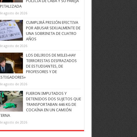
POLICÍA DE CABA Y SU PAREJA
PITALIZADA
de agosto de 2026
CUMPLIRÁ PRISIÓN EFECTIVA
POR ABUSAR SEXUALMENTE DE
UNA SOBRINITA DE CUATRO
AÑOS
de agosto de 2026
LOS DELIRIOS DE MILEI»HAY
TERRORISTAS DISFRAZADOS
DE ESTUDIANTES, DE
PROFESORES Y DE
ESTIGADORES»
de agosto de 2026
FUERON IMPUTADOS Y
DETENIDOS DOS SUJETOS QUE
TRANSPORTABAN 446 KG DE
COCAÍNA EN UN CAMIÓN
TERNA
de agosto de 2026