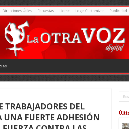
Direcciones Útiles
Encuestas
Home
Login Customizer
Publicidad
iles
E TRABAJADORES DEL
Últi
A UNA FUERTE ADHESIÓN
E FUERZA CONTRA LAS