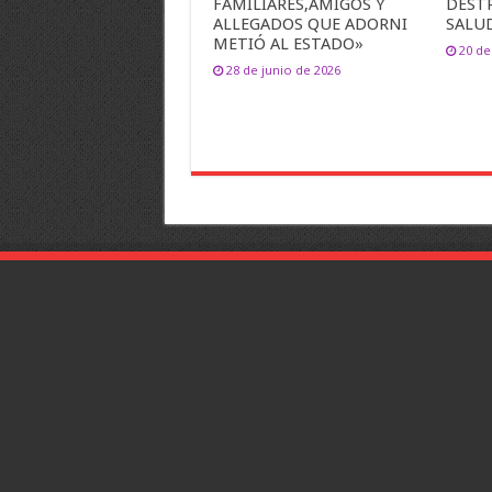
FAMILIARES,AMIGOS Y
DEST
ALLEGADOS QUE ADORNI
SALU
METIÓ AL ESTADO»
20 d
28 de junio de 2026