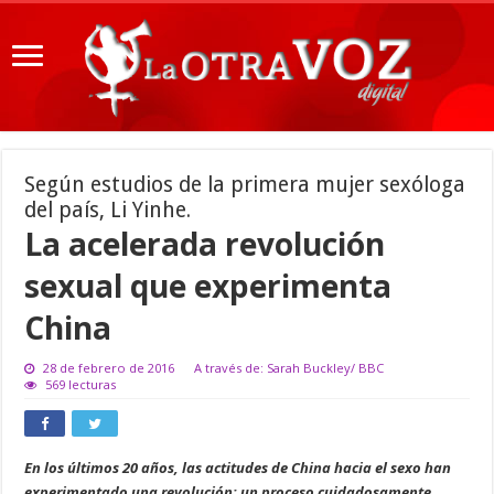
Según estudios de la primera mujer sexóloga
del país, Li Yinhe.
La acelerada revolución
sexual que experimenta
China
28 de febrero de 2016
A través de: Sarah Buckley/ BBC
569 lecturas
En los últimos 20 años, las actitudes de China hacia el sexo han
experimentado una revolución; un proceso cuidadosamente