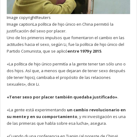
Image copyright
Reuters
Image caption
La política de hijo único en China permitió la
justificación del sexo por placer.
Uno de los primeros impulsos que fomentaron el cambio en las
actitudes hacia el sexo, según Li, fue la política de hijo único del
Partido Comunista, que se aplicó
entre 1979 y 2015
.
«La política de hijo único permitía a la gente tener tan sólo uno o
dos hijos. Así que, a menos que dejaran de tener sexo después
(de tener hijos), cambiaba el propósito de las relaciones
sexuales», dice Li.
«Tener sexo por placer también quedaba justificado»
.
«La gente está experimentando
un cambio revolucionario en
su mente y en su comportamiento
, y mi investigación es una
de las primeras que habla sobre esa lucha», asegura.
«Cuando di una conferencia en Tianjin (al noreste de China),