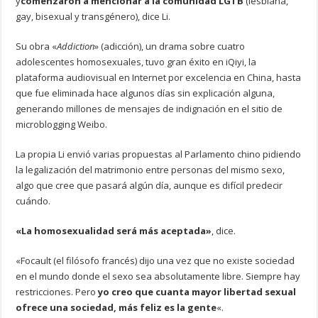
y
comenzaron a mencionar a la comunidad LGTB
(lesbiana,
gay, bisexual y transgénero), dice Li.
Su obra «
Addiction
» (adicción), un drama sobre cuatro
adolescentes homosexuales, tuvo gran éxito en iQiyi, la
plataforma audiovisual en Internet por excelencia en China, hasta
que fue eliminada hace algunos días sin explicación alguna,
generando millones de mensajes de indignación en el sitio de
microblogging Weibo.
La propia Li envió varias propuestas al Parlamento chino pidiendo
la legalización del matrimonio entre personas del mismo sexo,
algo que cree que pasará algún día, aunque es difícil predecir
cuándo.
«La homosexualidad será más aceptada»
, dice.
«Focault (el filósofo francés) dijo una vez que no existe sociedad
en el mundo donde el sexo sea absolutamente libre. Siempre hay
restricciones. Pero
yo creo que cuanta mayor libertad sexual
ofrece una sociedad, más feliz es la gente
«.