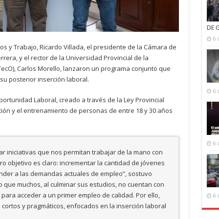
DE 
6 
s y Trabajo, Ricardo Villada, el presidente de la Cámara de
rera, y el rector de la Universidad Provincial de la
ATecO), Carlos Morello, lanzaron un programa conjunto que
su posterior inserción laboral.
6 
ortunidad Laboral, creado a través de la Ley Provincial
ción y el entrenamiento de personas de entre 18 y 30 años
6 
ar iniciativas que nos permitan trabajar de la mano con
tro objetivo es claro: incrementar la cantidad de jóvenes
nder a las demandas actuales de empleo”, sostuvo
ho que muchos, al culminar sus estudios, no cuentan con
 para acceder a un primer empleo de calidad. Por ello,
6 
ortos y pragmáticos, enfocados en la inserción laboral