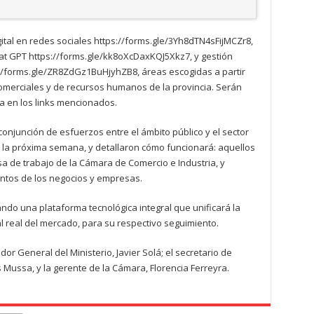
ital en redes sociales https://forms.gle/3Yh8dTN4sFijMCZr8,
y Chat GPT https://forms.gle/kk8oXcDaxKQJ5Xkz7, y gestión
://forms.gle/ZR8ZdGz1BuHjyhZB8, áreas escogidas a partir
omerciales y de recursos humanos de la provincia. Serán
ia en los links mencionados.
conjunción de esfuerzos entre el ámbito público y el sector
á la próxima semana, y detallaron cómo funcionará: aquellos
a de trabajo de la Cámara de Comercio e Industria, y
ntos de los negocios y empresas.
o una plataforma tecnológica integral que unificará la
l real del mercado, para su respectivo seguimiento.
r General del Ministerio, Javier Solá; el secretario de
ussa, y la gerente de la Cámara, Florencia Ferreyra.