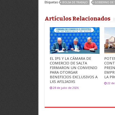
Etiquetas
BOLSA DE TRABAJO
GOBIERNO DE 
Artículos Relacionados
EL IPS Y LA CÁMARA DE
POTEN
COMERCIO DE SALTA
CONT
FIRMARON UN CONVENIO
PREI
PARA OTORGAR
EMPR
BENEFICIOS EXCLUSIVOS A
LA PR
LXS AFILIADXS
22 de
28 de julio de 2026