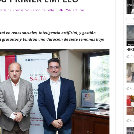
taría de Prensa Gobierno de Salta
254 lecturas
7 
 en redes sociales, inteligencia artificial, y gestión
n gratuitos y tendrán una duración de siete semanas bajo
HER
7 
6 
6 