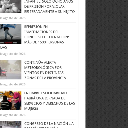
INFANTIL: SOLO OCHO AÑOS
DE PRISIÓN POR VIOLAR
REITERADAMENTE A SU HIJITO
de agosto de 2026
REPRESIÓN EN
INMEDIACIONES DEL
CONGRESO DE LA NACIÓN:
MÁS DE 1500 PERSONAS
IDAS
de agosto de 2026
CONTINÚA ALERTA
METEOROLÓGICA POR
VIENTOS EN DISTINTAS
ZONAS DE LA PROVINCIA
de agosto de 2026
EN BARRIO SOLIDARIDAD
HABRÁ UNA JORNADA DE
SERVICIOS Y DERECHOS DE LAS
MUJERES
de agosto de 2026
CONGRESO DE LA NACIÓN :LA