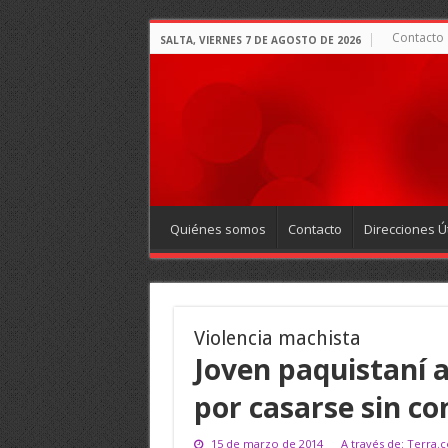
Contacto
SALTA, VIERNES 7 DE AGOSTO DE 2026
Quiénes somos
Contacto
Direcciones Út
Violencia machista
Joven paquistaní a
por casarse sin c
15 de marzo de 2014
A través de: Terra.