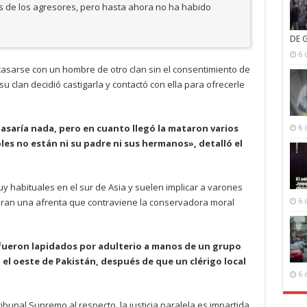
ios de los agresores, pero hasta ahora no ha habido
DE 
6 
casarse con un hombre de otro clan sin el consentimiento de
 su clan decidió castigarla y contactó con ella para ofrecerle
pasaría nada, pero en cuanto llegó la mataron varios
6 
les no están ni su padre ni sus hermanos», detalló el
 habituales en el sur de Asia y suelen implicar a varones
eran una afrenta que contraviene la conservadora moral
6 
fueron lapidados por adulterio a manos de un grupo
n el oeste de Pakistán, después de que un clérigo local
6 
bunal Supremo al respecto, la justicia paralela es impartida