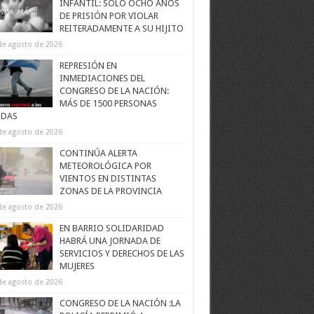
INFANTIL: SOLO OCHO AÑOS
DE PRISIÓN POR VIOLAR
REITERADAMENTE A SU HIJITO
de agosto de 2026
REPRESIÓN EN
INMEDIACIONES DEL
CONGRESO DE LA NACIÓN:
MÁS DE 1500 PERSONAS
IDAS
de agosto de 2026
CONTINÚA ALERTA
METEOROLÓGICA POR
VIENTOS EN DISTINTAS
ZONAS DE LA PROVINCIA
de agosto de 2026
EN BARRIO SOLIDARIDAD
HABRÁ UNA JORNADA DE
SERVICIOS Y DERECHOS DE LAS
MUJERES
de agosto de 2026
CONGRESO DE LA NACIÓN :LA