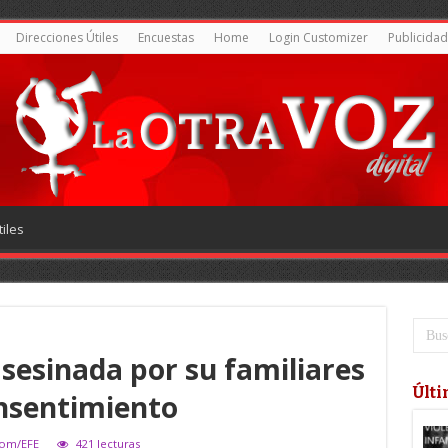
Direcciones Útiles
Encuestas
Home
Login Customizer
Publicidad
iles
sesinada por su familiares
Últi
onsentimiento
com/EFE
421 lecturas