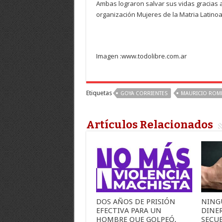
Ambas lograron salvar sus vidas gracias a
organización Mujeres de la Matria Latino
Imagen :www.todolibre.com.ar
Etiquetas
GOYA CORRIENTES
MAURICIO ROM
Artículos Relacionados
DOS AÑOS DE PRISIÓN
NING
EFECTIVA PARA UN
DINER
HOMBRE QUE GOLPEÓ,
SECUE