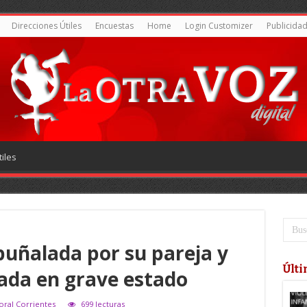
Direcciones Útiles
Encuestas
Home
Login Customizer
Publicida
iles
puñalada por su pareja y
Últi
ada en grave estado
toral Corrientes
699 lecturas