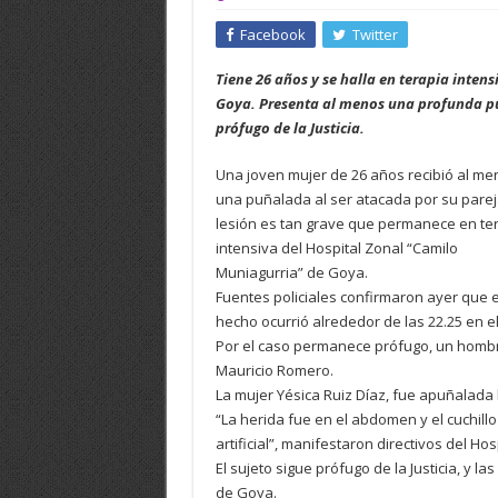
Facebook
Twitter
Tiene 26 años y se halla en terapia inten
Goya. Presenta al menos una profunda p
prófugo de la Justicia.
Una joven mujer de 26 años recibió al me
una puñalada al ser atacada por su pareja
lesión es tan grave que permanece en te
intensiva del Hospital Zonal “Camilo
Muniagurria” de Goya.
Fuentes policiales confirmaron ayer que e
hecho ocurrió alrededor de las 22.25 en 
Por el caso permanece prófugo, un hombr
Mauricio Romero.
La mujer Yésica Ruiz Díaz, fue apuñalada 
“La herida fue en el abdomen y el cuchillo
artificial”, manifestaron directivos del H
El sujeto sigue prófugo de la Justicia, y l
de Goya.