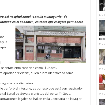
7 
siva del Hospital Zonal “Camilo Muniagurria” de
uñalada en el abdomen, en tanto que el sujeto permanece
nos
HER
 y la
7 
rapia
l
el asentamiento conocido como El Chacal.
6 
e apodado “Pelotín”, quien fuera identificado como
luego de una discusión.
 le perforó el intestino, es por eso que está con respirador
ospital Zonal de Goya a cronistas del portal TnGoya.
6 
as actuaciones legales se hallan en la Comisaría de la Mujer