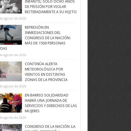
INFANTIL: SOLO OCHO AÑOS
DE PRISIÓN POR VIOLAR
REITERADAMENTE A SU HIJITO
de agosto de 2026
REPRESIÓN EN
INMEDIACIONES DEL
CONGRESO DE LA NACIÓN:
MÁS DE 1500 PERSONAS
IDAS
de agosto de 2026
CONTINÚA ALERTA
METEOROLÓGICA POR
VIENTOS EN DISTINTAS
ZONAS DE LA PROVINCIA
de agosto de 2026
EN BARRIO SOLIDARIDAD
HABRÁ UNA JORNADA DE
SERVICIOS Y DERECHOS DE LAS
MUJERES
de agosto de 2026
CONGRESO DE LA NACIÓN :LA