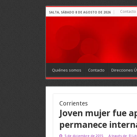
Contacto
SALTA, SÁBADO 8 DE AGOSTO DE 2026
Quiénes somos
Contacto
Direcciones Út
Corrientes
Joven mujer fue a
permanece intern
5 de diciembre de 2015
A través de: El Li